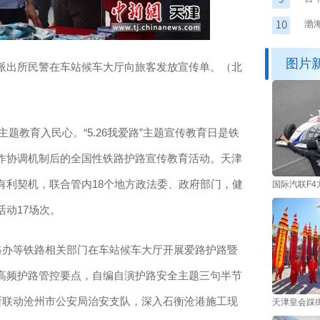
遗昆
渤
图片
派出所民警在车站候车大厅向旅客发放宣传单。（北
主题教育入民心。“5.26我爱路”主题宣传教育日是铁
作协调机制后的全国性铁路护路宣传教育活动。天津
有利契机，联合管内18个地方政法委、政府部门，健
国际汽联F
动17场次。
办等铁路相关部门在车站候车大厅开展爱路护路暨
高频护路管控要点，自编自演护路安全主题三句半节
所联动沧州市公安局治安支队，深入石衡沧港施工现
天津皇会踩