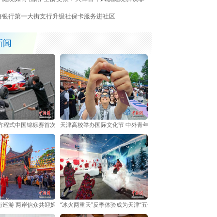
曲“风雅密码”
海银行第一大街支行升级社保卡服务进社区
新闻
4方程式中国锦标赛首次登陆天津
天津高校举办国际文化节 中外青年共享多元文化盛宴
街巡游 两岸信众共迎妈祖诞辰
“冰火两重天”反季体验成为天津“五一”假日新亮点