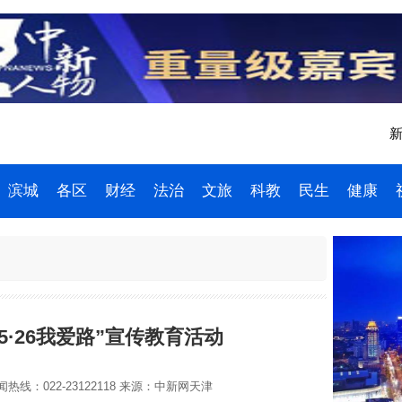
新
滨城
各区
财经
法治
文旅
科教
民生
健康
5·26我爱路”宣传教育活动
热线：022-23122118
来源：中新网天津