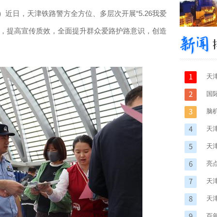
强）近日，天津铁路警方全方位、多层次开展“5.26我爱
式，提高宣传质效，全面提升群众爱路护路意识，创造
天
国
性
脑
布
天
区
天
亮
天
应
天
百