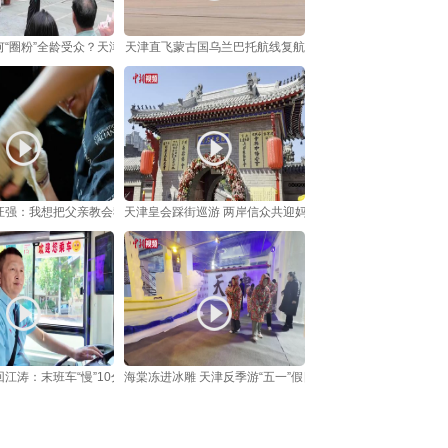
“圈粉”全龄受众？天津百年风貌庭院解锁非遗昆曲“风雅密码”
天津直飞蒙古国乌兰巴托航线复航
汪强：我想把父亲教会我的 教给更多人
天津皇会踩街巡游 两岸信众共迎妈祖诞辰
江涛：末班车“慢”10分钟，平安“快不得”
海棠冻进冰雕 天津反季游“五一”假日走俏