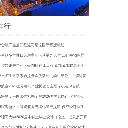
津货航开通厦门往返马尼拉国际货运航线
际生物多样性日天津主场活动举办 发布13处生物多样
体验地
机接口未来产业大会29日在津举办 多项成果将集中发
津市师生数字素养提升实践活动（学生部分）在滨海新
举行
津航空2026世界智能产业博览会主题专机在津首航
点纷呈，一图带你抢先了解2026世界智能产业博览会
津滨海新区：智能装备规模化量产提速 低空经济深耕
用场景
津理工大学2026届本科生毕业设计（论文）成果展开幕
年庭院如何“圈粉”全龄受众？天津百年风貌庭院解锁非