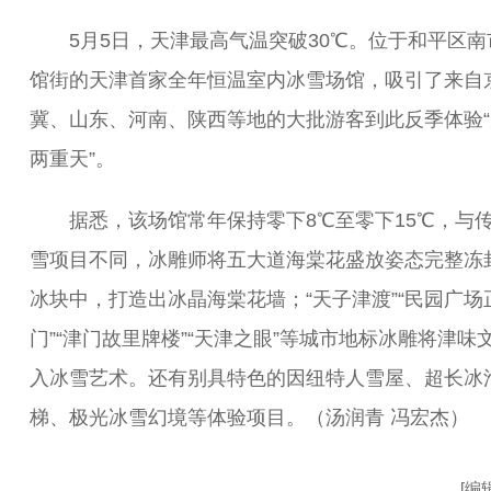
5月5日，天津最高气温突破30℃。位于和平区南
馆街的天津首家全年恒温室内冰雪场馆，吸引了来自
冀、山东、河南、陕西等地的大批游客到此反季体验“
两重天”。
据悉，该场馆常年保持零下8℃至零下15℃，与
雪项目不同，冰雕师将五大道海棠花盛放姿态完整冻
冰块中，打造出冰晶海棠花墙；“天子津渡”“民园广场
门”“津门故里牌楼”“天津之眼”等城市地标冰雕将津味
入冰雪艺术。还有别具特色的因纽特人雪屋、超长冰
梯、极光冰雪幻境等体验项目。（汤润青 冯宏杰）
[编