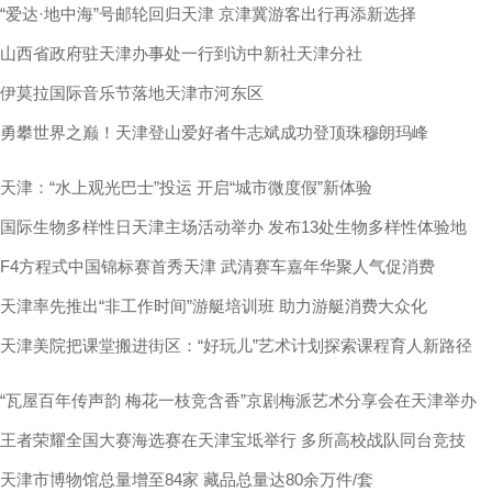
“爱达·地中海”号邮轮回归天津 京津冀游客出行再添新选择
山西省政府驻天津办事处一行到访中新社天津分社
伊莫拉国际音乐节落地天津市河东区
勇攀世界之巅！天津登山爱好者牛志斌成功登顶珠穆朗玛峰
天津：“水上观光巴士”投运 开启“城市微度假”新体验
国际生物多样性日天津主场活动举办 发布13处生物多样性体验地
F4方程式中国锦标赛首秀天津 武清赛车嘉年华聚人气促消费
天津率先推出“非工作时间”游艇培训班 助力游艇消费大众化
天津美院把课堂搬进街区：“好玩儿”艺术计划探索课程育人新路径
“瓦屋百年传声韵 梅花一枝竞含香”京剧梅派艺术分享会在天津举办
王者荣耀全国大赛海选赛在天津宝坻举行 多所高校战队同台竞技
天津市博物馆总量增至84家 藏品总量达80余万件/套