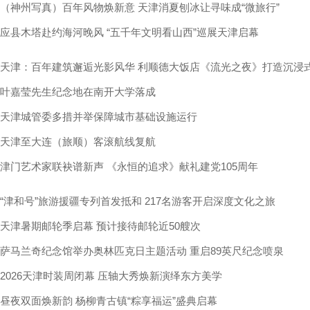
（神州写真）百年风物焕新意 天津消夏刨冰让寻味成“微旅行”
应县木塔赴约海河晚风 “五千年文明看山西”巡展天津启幕
天津：百年建筑邂逅光影风华 利顺德大饭店《流光之夜》打造沉浸
叶嘉莹先生纪念地在南开大学落成
天津城管委多措并举保障城市基础设施运行
天津至大连（旅顺）客滚航线复航
津门艺术家联袂谱新声 《永恒的追求》献礼建党105周年
“津和号”旅游援疆专列首发抵和 217名游客开启深度文化之旅
天津暑期邮轮季启幕 预计接待邮轮近50艘次
萨马兰奇纪念馆举办奥林匹克日主题活动 重启89英尺纪念喷泉
2026天津时装周闭幕 压轴大秀焕新演绎东方美学
昼夜双面焕新韵 杨柳青古镇“粽享福运”盛典启幕