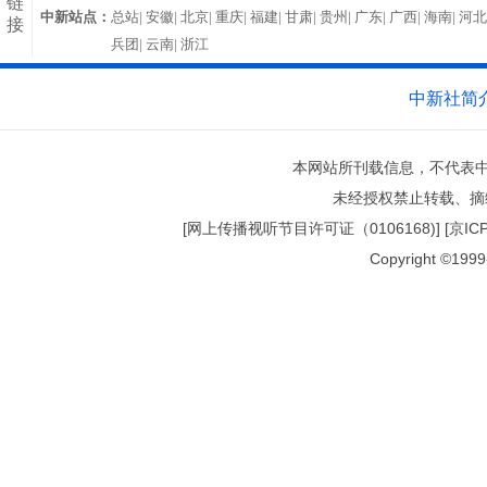
链
中新站点：
总站|
安徽|
北京|
重庆|
福建|
甘肃|
贵州|
广东|
广西|
海南|
河北
接
兵团|
云南|
浙江
中新社简
本网站所刊载信息，不代表中
未经授权禁止转载、摘
[网上传播视听节目许可证（0106168)] [京ICP证0
Copyright ©1999