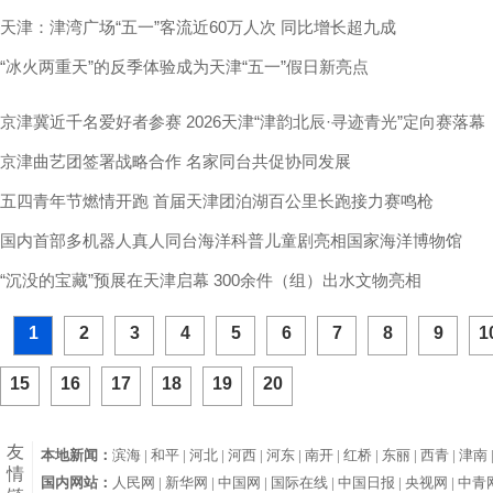
天津：津湾广场“五一”客流近60万人次 同比增长超九成
“冰火两重天”的反季体验成为天津“五一”假日新亮点
京津冀近千名爱好者参赛 2026天津“津韵北辰·寻迹青光”定向赛落幕
京津曲艺团签署战略合作 名家同台共促协同发展
五四青年节燃情开跑 首届天津团泊湖百公里长跑接力赛鸣枪
国内首部多机器人真人同台海洋科普儿童剧亮相国家海洋博物馆
“沉没的宝藏”预展在天津启幕 300余件（组）出水文物亮相
1
2
3
4
5
6
7
8
9
1
15
16
17
18
19
20
友
本地新闻：
滨海 |
和平 |
河北 |
河西 |
河东 |
南开 |
红桥 |
东丽 |
西青 |
津南 
情
国内网站：
人民网 |
新华网 |
中国网 |
国际在线 |
中国日报 |
央视网 |
中青网