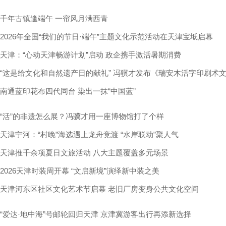
千年古镇逢端午 一帘风月满西青
2026年全国“我们的节日·端午”主题文化示范活动在天津宝坻启幕
天津：“心动天津畅游计划”启动 政企携手激活暑期消费
“这是给文化和自然遗产日的献礼” 冯骥才发布《瑞安木活字印刷术
南通蓝印花布四代同台 染出一抹“中国蓝”
“活”的非遗怎么展？冯骥才用一座博物馆打了个样
天津宁河：“村晚”海选遇上龙舟竞渡 “水岸联动”聚人气
天津推千余项夏日文旅活动 八大主题覆盖多元场景
2026天津时装周开幕 “文启新境”演绎新中装之美
天津河东区社区文化艺术节启幕 老旧厂房变身公共文化空间
“爱达·地中海”号邮轮回归天津 京津冀游客出行再添新选择