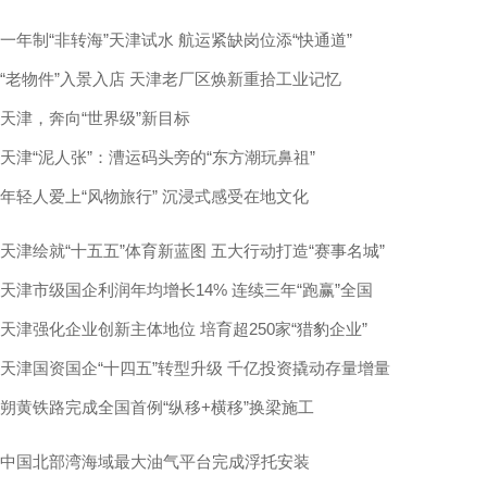
一年制“非转海”天津试水 航运紧缺岗位添“快通道”
“老物件”入景入店 天津老厂区焕新重拾工业记忆
天津，奔向“世界级”新目标
天津“泥人张”：漕运码头旁的“东方潮玩鼻祖”
年轻人爱上“风物旅行” 沉浸式感受在地文化
天津绘就“十五五”体育新蓝图 五大行动打造“赛事名城”
天津市级国企利润年均增长14% 连续三年“跑赢”全国
天津强化企业创新主体地位 培育超250家“猎豹企业”
天津国资国企“十四五”转型升级 千亿投资撬动存量增量
朔黄铁路完成全国首例“纵移+横移”换梁施工
中国北部湾海域最大油气平台完成浮托安装