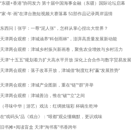
“东疆+香港”协同发力 第十届中国海事金融（东疆）国际论坛启幕
“家·年·画”在津台胞短视频大赛落幕 51部作品记录两岸温情
东西问丨张宇：一尊“泥人张”，怎样从掌心捏出大世界？
天津两会观察：津城涵养“科创雨林”，澎湃高质量发展新动能
天津两会观察：津城乡村振兴新画卷，聚焦农业增效与乡村活力
天津“十五五”规划着力扩大高水平开放 深化上合合作与数字贸易发
天津两会观察：落子改革开放，津城借“制度红利”赢“发展胜势”
天津两会观察：津城产业图新，重在“链”“群”并举
天津两会观察：津城善治，惟在“破”“立”之间
（寻味中华｜游艺）戏法：红绸掀瑞彩 杯碗生乾坤
在“戏码头”品《戏台》：“哏都”观众懂幽默，更识戏味
旧书摊+阅读盲盒 天津“淘书客”书香跨年