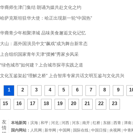
华裔师生津门集结 朗诵为媒共赴文化之约
哈萨克斯坦驻华大使：哈正出现新一轮“中国热”
华裔青少年相聚津城 品味美食邂逅文化记忆
大山：愿外国演员中文“飙戏”成为舞台新常态
上合组织国家青年天津“摆摊”秀家乡风采
“绿色城市”如何建？上合城市探寻实践之道
文化互鉴架起“理解之桥” 上合智库专家共话文明互鉴与文化共兴
1
2
3
4
5
6
7
8
9
1
15
16
17
18
19
20
21
22
23
友
本地新闻：
滨海 |
和平 |
河北 |
河西 |
河东 |
南开 |
红桥 |
东丽 |
西青 |
津南 
情
国内网站：
人民网 |
新华网 |
中国网 |
国际在线 |
中国日报 |
央视网 |
中青网