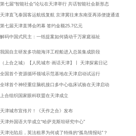
第七届“智能社会”论坛在天津举行 共话智能社会新形态
天津直飞泰国客运航线复航 京津冀往来东南亚再添便捷通道
第七届天津直博会闭幕 签约金额25.7亿元
解码中国式民主：一纸提案如何撬动千万家庭福祉
我国自主研发多功能海洋工程船进入总装集成阶段
（上合之城）【人民城市·画话天津】丨 天津探索日记
全国首个资源循环领域示范基地在天津启动试运行
全球首个神经重症脑机接口多中心临床试验在天津启动
上合组织国家眼科联盟在天津成立
天津城市宣传片！《天作之合》发布
天津外国语大学成立“哈萨克斯坦研究中心”
天津沦陷后，英法租界为何成了特殊的“孤岛情报站”？