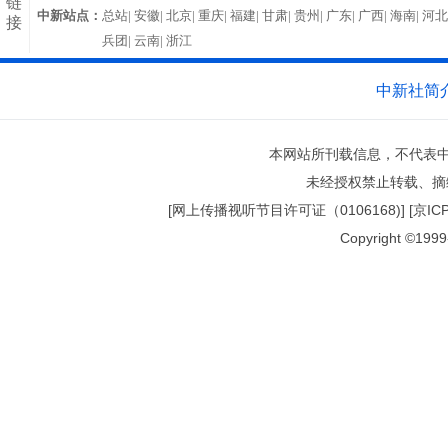
链
中新站点：
总站|
安徽|
北京|
重庆|
福建|
甘肃|
贵州|
广东|
广西|
海南|
河北
接
兵团|
云南|
浙江
中新社简
本网站所刊载信息，不代表中
未经授权禁止转载、摘
[网上传播视听节目许可证（0106168)] [京ICP证0
Copyright ©1999