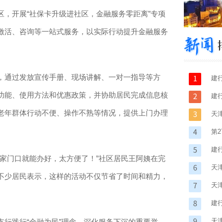
开展“社保卡升级进社区，金融服务零距离”专项
激活、咨询等一站式服务，以实际行动提升金融服务
通过发放宣传手册、现场讲解、一对一指导等方
建
功能、使用方法和优惠政策，并协助居民完成信息核
建
老年群体行动不便、操作不熟等情况，提供上门办理
活
天
。
化
第
能
建
门口就能办好，太方便了！”社区居民王阿姨在完
天
不少居民表示，这样的活动不仅节省了时间和精力，
人
天
建
动
天
践行“金融为民”理念、深化服务下沉的重要举