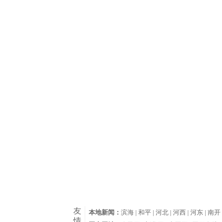
友
本地新闻：
滨海 |
和平 |
河北 |
河西 |
河东 |
南开 
情