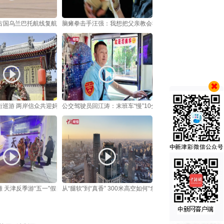
古国乌兰巴托航线复航
脑瘫拳击手汪强：我想把父亲教会我的 教给更多人
街巡游 两岸信众共迎妈祖诞辰
公交驾驶员回江涛：末班车“慢”10分钟，平安“快不得”
 天津反季游“五一”假日走俏
从“腿软”到“真香” 300米高空如何“拿捏”年轻人？