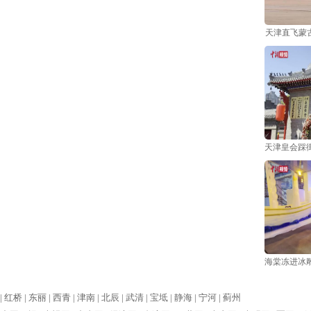
天津直飞蒙
天津皇会踩
海棠冻进冰雕
|
红桥 |
东丽 |
西青 |
津南 |
北辰 |
武清 |
宝坻 |
静海 |
宁河 |
蓟州