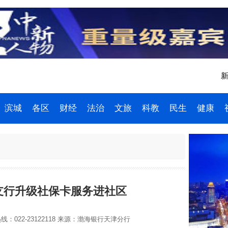
新
滨城
各区
财经
法治
文旅
科教
民生
健康
支行升级社保卡服务进社区
：022-23122118
来源：渤海银行天津分行