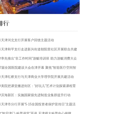
行天津河北支行开展客户回馈主题活动
行天津和平支行走进新兴街道朝阳里社区开展联合共建
动
津率先推出“非工作时间”游艇培训班 助力游艇消费大众
27届全国医院建设大会在津开幕 聚焦“智造医疗空间智
体”与产业出海
行天津红桥支行与天津商业大学理学院开展共建活动
津美院把课堂搬进街区：“好玩儿”艺术计划探索课程育
新路径
津滨海新区：实施国家级先进制造业集群提升行动
行天津市分行开展“5·15全国投资者保护宣传日”主题活
津“智启津门·科普讲堂”开讲 天津师大科普中心揭牌