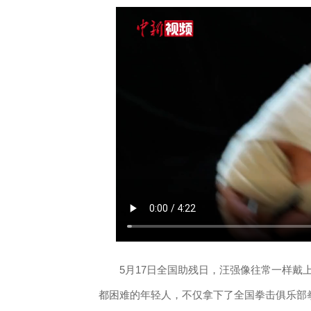
5月17日全国助残日，汪强像往常一样戴上
都困难的年轻人，不仅拿下了全国拳击俱乐部