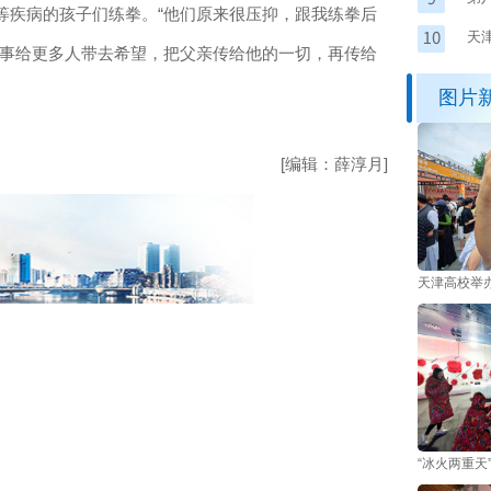
等疾病的孩子们练拳。“他们原来很压抑，跟我练拳后
享
天
故事给更多人带去希望，把父亲传给他的一切，再传给
基
图片
[编辑：薛淳月]
天津高校举
“冰火两重天