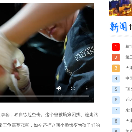
筑
行
第
天
中
“
生
近
京
拳套，独自练起空击。这个曾被脑瘫困扰、连走路
路
天
拳王争霸赛冠军，如今还把这间小拳馆变为孩子们的
第