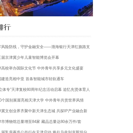
牢风险防线，守护金融安全——渤海银行天津红旗路支
成功拦截境外电信诈骗
三届京津冀少年儿童智能博览会开幕
津高校举办国际文化节 中外青年共享多元文化盛宴
国建造亮相中亚 首条智能城市轻轨通车
国立体专”天津复校80周年纪念活动启幕 追忆先贤体育人
50个国别展屋亮相天津大学 中外青年共赏世界风情
津冀文创业界齐聚中新天津生态城 共探IP产业融合新
径
津市博物馆总量增至84家 藏品总量达80余万件/套
八届乳房再造公益行在天津启动 将赴乌兹别克斯坦分