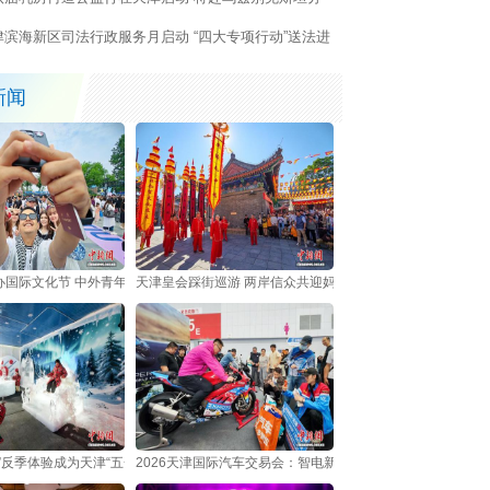
中国诊疗经验
津滨海新区司法行政服务月启动 “四大专项行动”送法进
层
新闻
办国际文化节 中外青年共享多元文化盛宴
天津皇会踩街巡游 两岸信众共迎妈祖诞辰
”反季体验成为天津“五一”假日新亮点
2026天津国际汽车交易会：智电新车集中亮相吸引观众