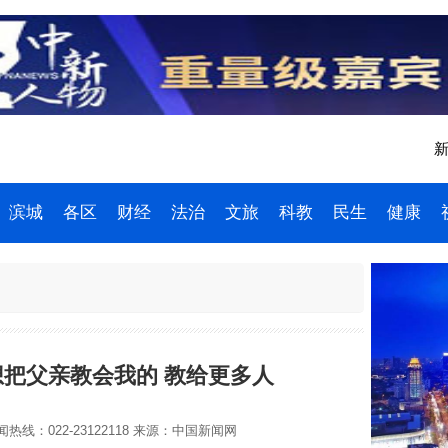
新
滨城
各区
财经
法治
文旅
科教
民生
健康
把父亲教会我的 教给更多人
热线：022-23122118
来源：中国新闻网