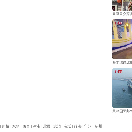
天津皇会踩
海棠冻进冰雕
天津国际邮
|
红桥 |
东丽 |
西青 |
津南 |
北辰 |
武清 |
宝坻 |
静海 |
宁河 |
蓟州