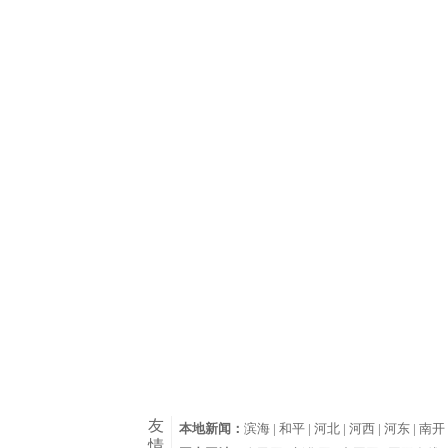
友
本地新闻：
滨海 |
和平 |
河北 |
河西 |
河东 |
南开 
情