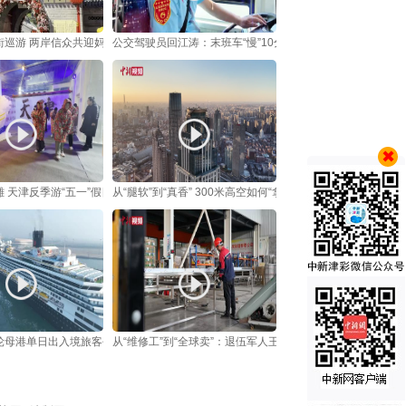
街巡游 两岸信众共迎妈祖诞辰
公交驾驶员回江涛：末班车“慢”10分钟，平安“快不得”
 天津反季游“五一”假日走俏
从“腿软”到“真香” 300米高空如何“拿捏”年轻人？
轮母港单日出入境旅客创年内新高
从“维修工”到“全球卖”：退伍军人王荣会让“手搓”坚果打磨机