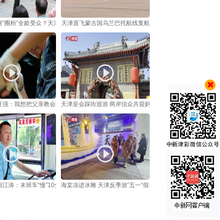
“圈粉”全龄受众？天津百年风貌庭院解锁非遗昆曲“风雅密码”
天津直飞蒙古国乌兰巴托航线复航
汪强：我想把父亲教会我的 教给更多人
天津皇会踩街巡游 两岸信众共迎妈祖诞辰
江涛：末班车“慢”10分钟，平安“快不得”
海棠冻进冰雕 天津反季游“五一”假日走俏