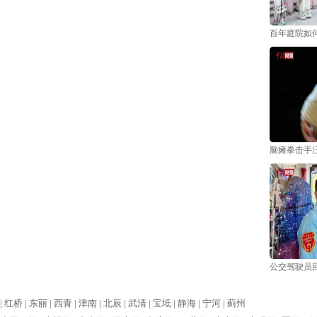
百年庭院如何
脑瘫拳击手
公交驾驶员回
|
红桥 |
东丽 |
西青 |
津南 |
北辰 |
武清 |
宝坻 |
静海 |
宁河 |
蓟州