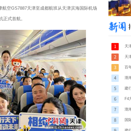
航空GS7887天津至成都航班从天津滨海国际机场
专机正式首航。
天
应
天
百
遗昆
渤
建
F
消
渤
国
建