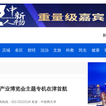
新
滨城
各区
财经
法治
文旅
科教
民生
健康
能产业博览会主题专机在津首航
热线：022-23122118
来源：中新网天津