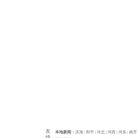
友
本地新闻：
滨海 |
和平 |
河北 |
河西 |
河东 |
南开 
情