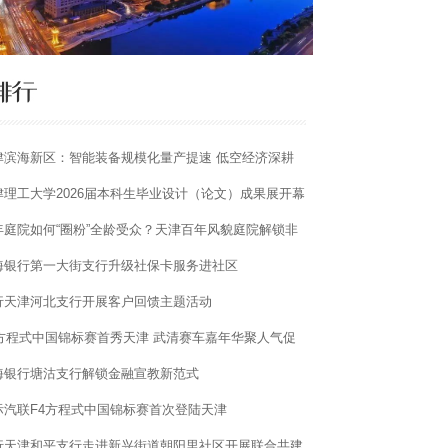
津滨海新区：智能装备规模化量产提速 低空经济深耕
用场景
津理工大学2026届本科生毕业设计（论文）成果展开幕
年庭院如何“圈粉”全龄受众？天津百年风貌庭院解锁非
曲“风雅密码”
海银行第一大街支行升级社保卡服务进社区
行天津河北支行开展客户回馈主题活动
4方程式中国锦标赛首秀天津 武清赛车嘉年华聚人气促
费
海银行塘沽支行解锁金融宣教新范式
际汽联F4方程式中国锦标赛首次登陆天津
行天津和平支行走进新兴街道朝阳里社区开展联合共建