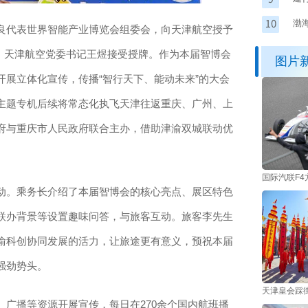
活
渤
代表世界智能产业博览会组委会，向天津航空授予
称号，天津航空党委书记王煜接受授牌。作为本届智博会
图片
展立体化宣传，传播“智行天下、能动未来”的大会
主题专机后续将常态化执飞天津往返重庆、广州、上
府与重庆市人民政府联合主办，借助津渝双城联动优
国际汽联F
。乘务长介绍了本届智博会的核心亮点、展区特色
联办背景等设置趣味问答，与旅客互动。旅客李先生
渝科创协同发展的活力，让旅途更有意义，预祝本届
强劲势头。
天津皇会踩
播等资源开展宣传，每日在270余个国内航班播