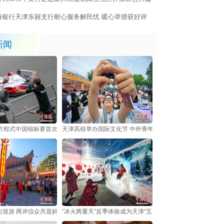
动
海银行天津东丽支行耐心服务解民忧 暖心举措获好评
新闻
4方程式中国锦标赛首次登陆天津
天津高校举办国际文化节 中外青年共享多元文化盛宴
街巡游 两岸信众共迎妈祖诞辰
“冰火两重天”反季体验成为天津“五一”假日新亮点