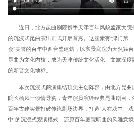
近日，北方昆曲剧院携手天津百年风貌孟家大院
的沉浸式昆曲演出正式开启首秀。这座素有“津门第一
会”美誉的百年中西合璧建筑，以实景庭院为天然舞台
昆曲为文化内核，成为天津传统文化活化、文旅深度
的新晋文化地标。
本次沉浸式商演集结顶尖主创阵容，由北方昆曲
院长杨凤一倾情导赏，青年演员演绎经典昆曲剧目，
百年古建实景打破传统剧场边界，打造“人在戏中、戏
中”的沉浸式观演模式，还原百年庭院听曲的风雅意境