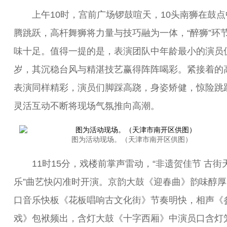
上午10时，宫前广场锣鼓喧天，10头南狮在鼓点
腾跳跃，高杆舞狮将力量与技巧融为一体，“醉狮”环
味十足。值得一提的是，表演团队中年龄最小的演员仅
岁，其沉稳台风与精湛技艺赢得阵阵喝彩。紧接着的
表演同样精彩，演员们脚踩高跷，身姿矫健，惊险跳
灵活互动不断将现场气氛推向高潮。
图为活动现场。（天津市南开区供图）
11时15分，戏楼前掌声雷动，“非遗贺佳节 古街
乐”曲艺快闪准时开演。京韵大鼓《迎春曲》韵味醇厚
口音乐快板《花板唱响古文化街》节奏明快，相声《
戏》包袱频出，含灯大鼓《十字西厢》中演员口含灯