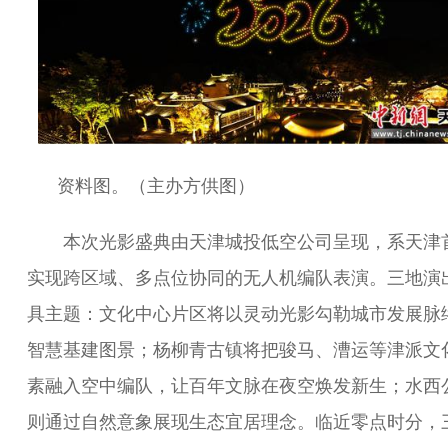
资料图。（主办方供图）
本次光影盛典由天津城投低空公司呈现，系天津
实现跨区域、多点位协同的无人机编队表演。三地演
具主题：文化中心片区将以灵动光影勾勒城市发展脉
智慧基建图景；杨柳青古镇将把骏马、漕运等津派文
素融入空中编队，让百年文脉在夜空焕发新生；水西
则通过自然意象展现生态宜居理念。临近零点时分，