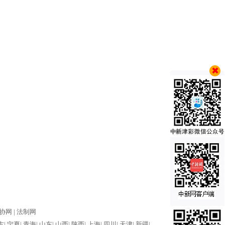
协网 |
法制网
古|
宁夏|
青海|
山东|
山西|
陕西|
上海|
四川|
天津|
新疆|