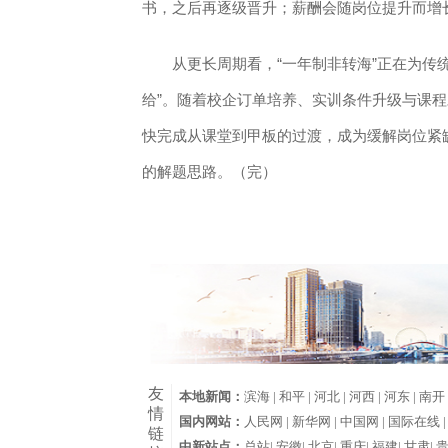
书，之后再逐级晋升；薪酬会随岗位提升而增
从更长周期看，“一年制非转海”正在为传统
给”。随着校企订单培养、实训条件升级与课程
快完成从课堂到甲板的过渡，成为缓解岗位紧
的解题思路。（完）
友
本地新闻：
滨海 |
和平 |
河北 |
河西 |
河东 |
南开 
情
国内网站：
人民网 |
新华网 |
中国网 |
国际在线 
链
中新站点：
总站|
安徽|
北京|
重庆|
福建|
甘肃|
贵