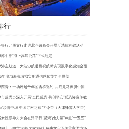
鲁银行北辰支行走进北仓镇商会开展反洗钱宣教活动
海湾中部“海上高速公路”正式划定
津港主航道、大沽沙航道目视航标实现数字化感知全覆
026年底渤海海域拟实现通信感知能力全覆盖
津西青：一场跨越千年的吉祥邀约 共启龙马奔腾中国
津市反恐办深入开展“全民反恐 共创平安”反恐怖宣传教
活动
025“亲情中华·中国寻根之旅”冬令营（天津师范大学营）
营
届女性领导力大会在津举行 凝聚“她力量”奔赴“十五五”
津四十五中学“侨胞之家”揭牌 侨生文化园传承家国情怀