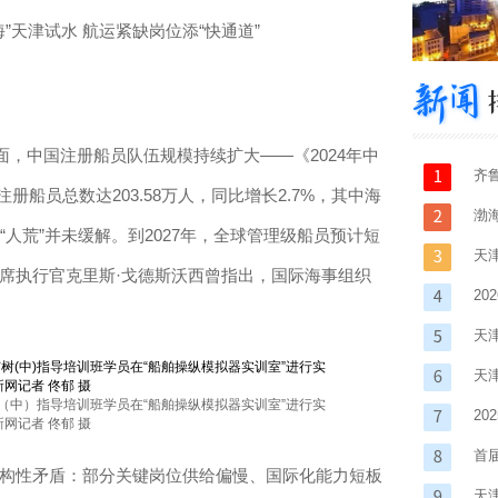
”天津试水 航运紧缺岗位添“快通道”
中国注册船员队伍规模持续扩大——《2024年中
齐
册船员总数达203.58万人，同比增长2.7%，其中海
渤
“人荒”并未缓解。到2027年，全球管理级船员预计短
天
首席执行官克里斯·戈德斯沃西曾指出，国际海事组织
盖
2
天
年
天
（中）指导培训班学员在“船舶操纵模拟器实训室”进行实
育
2
网记者 佟郁 摄
开
首
结构性矛盾：部分关键岗位供给偏慢、国际化能力短板
天