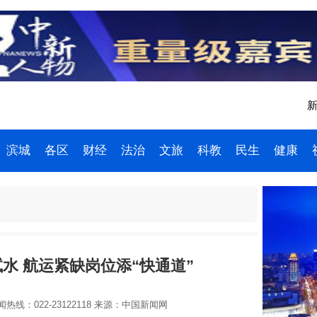
新
滨城
各区
财经
法治
文旅
科教
民生
健康
水 航运紧缺岗位添“快通道”
热线：022-23122118
来源：中国新闻网