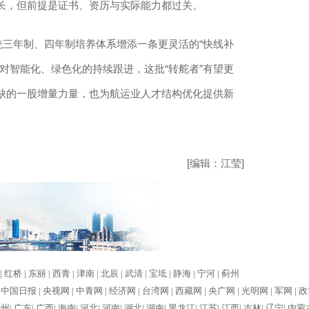
长，但前提是证书、资历与实际能力都过关。
三年制、四年制培养体系增添一条更灵活的“快线补
对智能化、绿色化的持续跟进，这批“转舵者”有望更
缺的一股增量力量，也为航运业人才结构优化提供新
[编辑：江莹]
|
红桥 |
东丽 |
西青 |
津南 |
北辰 |
武清 |
宝坻 |
静海 |
宁河 |
蓟州
|
中国日报 |
央视网 |
中青网 |
经济网 |
台湾网 |
西藏网 |
央广网 |
光明网 |
军网 |
政
州|
广东|
广西|
海南|
河北|
河南|
湖北|
湖南|
黑龙江|
江苏|
江西|
吉林|
辽宁|
内蒙