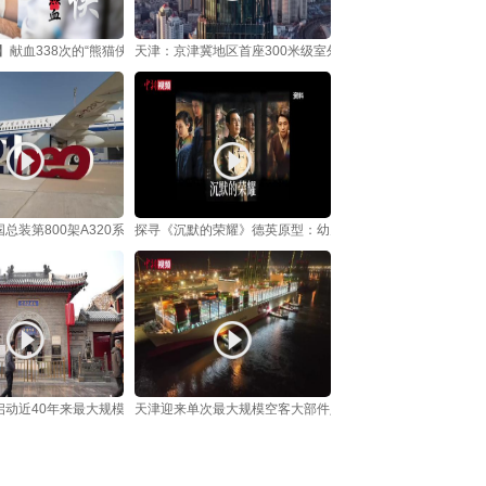
5】献血338次的“熊猫侠”荣休：盼热血“英雄联盟”壮大
天津：京津冀地区首座300米级室外高空观景平台对外开放
总装第800架A320系列飞机在天津交付
探寻《沉默的荣耀》德英原型：幼儿头部中弹 一家三口携密
启动近40年来最大规模神像修复
天津迎来单次最大规模空客大部件入境