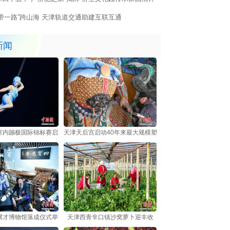
一带一路”跨山海 天津轨道交通助建互联互通
新闻
室内蹦极国际锦标赛启幕 中外选手跃动海河之畔
天津天后宫启动40年来最大规模塑像修复 非遗技艺护航700
骥才博物馆落成仪式举行
天津西青辛口镇沙窝萝卜迎丰收