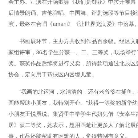
会主办。汇演在开场歌舞《我们是鲜花》中拉开帷幕
后情景朗诵、吉他弹唱、中国舞、评剧选段等节目接
演，最终在合唱《amani》《让世界充满爱》中落幕
书画展环节，主办方共收到作品百余幅。经区文
家组评审，36名学生分获一、二、三等奖，现场举行
奖。获奖作品后续将进行义卖，所得款项通过北辰区
协会，定向用于帮扶区内困境儿童。
“我画的北运河，水清清的，还有老爷爷在捕鱼。
画能帮助小朋友，我特别开心。”获得一等奖的新华幼
小朋友王悦辰说。集贤里中学学生代妍凭借《安幸生
居》获二等奖，她表示，想用画笔让更多人了解北辰
事，作品还能帮助有困难的人，觉得特别有意义。