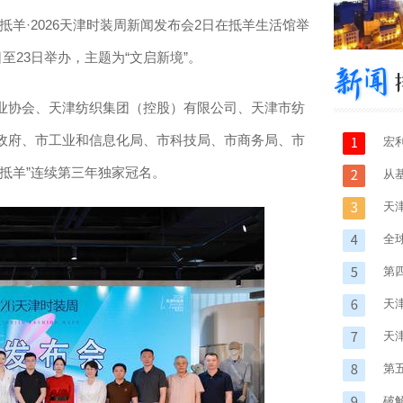
羊·2026天津时装周新闻发布会2日在抵羊生活馆举
至23日举办，主题为“文启新境”。
协会、天津纺织集团（控股）有限公司、天津市纺
政府、市工业和信息化局、市科技局、市商务局、市
宏
抵羊”连续第三年独家冠名。
地
从
天
全
五
第
天
天
动
第
破