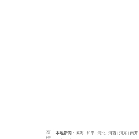
友
本地新闻：
滨海 |
和平 |
河北 |
河西 |
河东 |
南开 
情