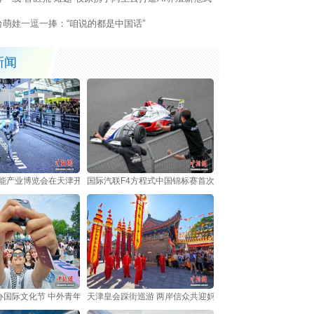
台萌娃一逗一捧：“咱说的都是中国话”
新闻
智能产业博览会在天津开幕
国际汽联F4方程式中国锦标赛首次登陆天津
办国际文化节 中外青年共享多元文化盛宴
天津皇会踩街巡游 两岸信众共迎妈祖诞辰