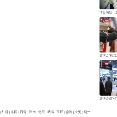
津台萌娃一逗
智博会“机器
智博会遇“张
|
红桥 |
东丽 |
西青 |
津南 |
北辰 |
武清 |
宝坻 |
静海 |
宁河 |
蓟州