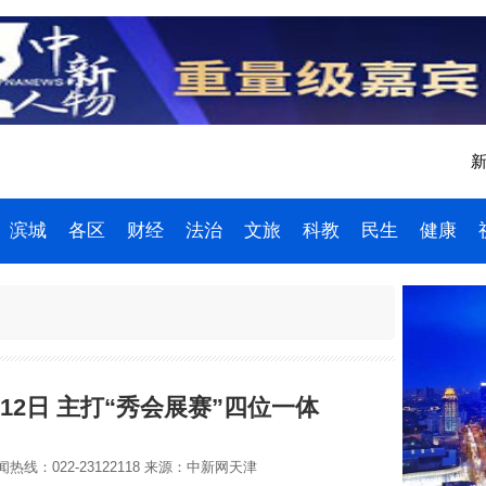
新
滨城
各区
财经
法治
文旅
科教
民生
健康
月12日 主打“秀会展赛”四位一体
热线：022-23122118
来源：中新网天津