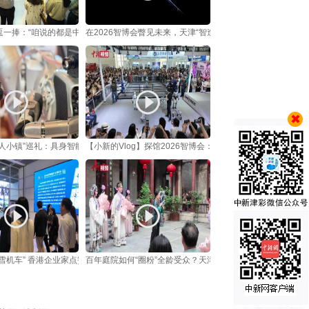
一捧：“咱说的都是中国话”
在2026智博会瞥见未来，天津“智造”接入具身智能时代
人小镇”巡礼：具身智能从展品走向“实战”
【小新的Vlog】探馆2026智博会：这些机器人已经“悄悄上岗
雪机车” 香港企业家点赞民企为国争光
百年庭院如何“圈粉”全龄受众？天津百年风貌庭院解锁非遗昆曲