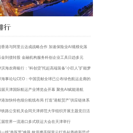
利香港与阿里云达成战略合作 加速保险业AI规模化落
基金到债转股 金融机构服务科创企业工具日趋多元
津滨海农商银行：“科创贷”托起高端装备“小巨人”扩能梦
球海事论坛CEO：中国贡献全球已公布绿色航运走廊的
分之一
四届天津国际航运产业博览会开幕 聚焦AI赋能港航
津港加快特色细分航线布局 打造“港航贸产”供应链体系
津铁路公安机关会同天津师范大学组织开展主题党日活
五届世界一流港口多式联运大会在天津举行
解一线“兽医荒”难题 牧原携手阿里云打造AI养殖新范式