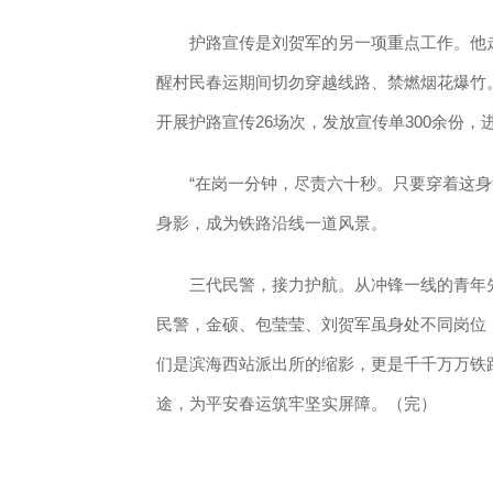
护路宣传是刘贺军的另一项重点工作。他走
醒村民春运期间切勿穿越线路、禁燃烟花爆竹
开展护路宣传26场次，发放宣传单300余份，
“在岗一分钟，尽责六十秒。只要穿着这身警
身影，成为铁路沿线一道风景。
三代民警，接力护航。从冲锋一线的青年先
民警，金硕、包莹莹、刘贺军虽身处不同岗位
们是滨海西站派出所的缩影，更是千千万万铁
途，为平安春运筑牢坚实屏障。（完）