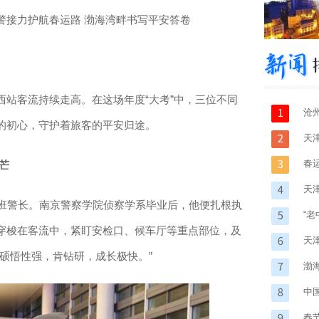
警接力护航春运路 渤海湾畔书写平安答卷
客流持续走高。在这场年度“大考”中，三位不同
沧
的初心，守护着旅客的平安归途。
天
春
芒
天
班警长。南京警察学院侦察学系毕业后，他便扎根执
“
穿梭在客流中，紧盯安检口、候车厅等重点部位，及
天
硕悟性强，肯钻研，成长极快。”
渤
的“
中
春