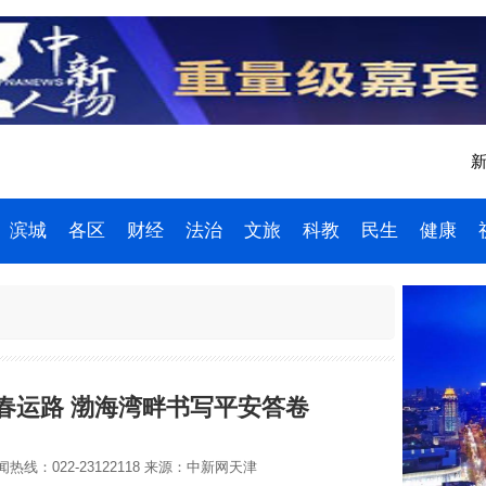
新
滨城
各区
财经
法治
文旅
科教
民生
健康
春运路 渤海湾畔书写平安答卷
热线：022-23122118
来源：中新网天津