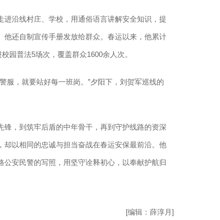
进沿线村庄、学校，用通俗语言讲解安全知识，提
。他还自制宣传手册发放给群众。春运以来，他累计
进校园普法5场次，覆盖群众1600余人次。
服，就要站好每一班岗。”夕阳下，刘贺军巡线的
锋，到筑牢后盾的中年骨干，再到守护线路的资深
，却以相同的忠诚与担当奋战在春运安保最前沿。他
路公安民警的写照，用坚守诠释初心，以奉献护航归
[编辑：薛淳月]