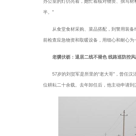
办公室的灯仍亮着，她忙着核对物资、撰写材
半。”
从食堂食材采购、菜品搭配，到警用装备维
前检查应急物资和取暖设备，用细心和耐心为
老骥伏枥：退居二线不褪色 线路巡防控风
57岁的刘贺军是所里的“老大哥”，曾任汉
位耕耘二十余载。去年卸任后，他主动申请到