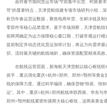
面对春节期间货运市场“节前集中出货、时效要求
苛”的显著特点，天津货航组建专项市场研判小组，深
析历年春运货运数据，聚焦电商年货、生鲜冷链及制
零部件等核心品类需求。基于市场洞察，天津货航组
前两周确定为运力保障核心窗口期，打破常规运行模
提前制定并动态优化货运加班计划，将运力向需求最
切、流转最关键的航线倾斜，确保资源配置精准高效
在航线运营层面，新海航天津货航以核心枢纽联
抓手，重点强化重庆=杭州=郑州、郑州=鄂州等黄金
线的保障力度。通过科学编排，确保货物“快装、快卸
运”。其中，重庆=杭州=郑州航线串联西南、华东与
郑州=鄂州航线紧密衔接两大核心枢纽，这两条黄金