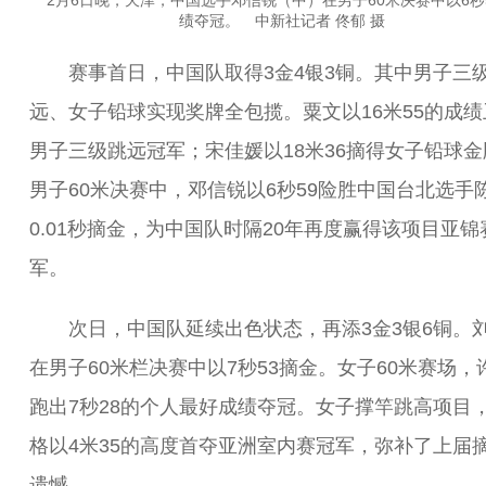
2月6日晚，天津，中国选手邓信锐（中）在男子60米决赛中以6秒
绩夺冠。 中新社记者 佟郁 摄
赛事首日，中国队取得3金4银3铜。其中男子三
远、女子铅球实现奖牌全包揽。粟文以16米55的成绩
男子三级跳远冠军；宋佳媛以18米36摘得女子铅球金
男子60米决赛中，邓信锐以6秒59险胜中国台北选手
0.01秒摘金，为中国队时隔20年再度赢得该项目亚锦
军。
次日，中国队延续出色状态，再添3金3银6铜。
在男子60米栏决赛中以7秒53摘金。女子60米赛场，
跑出7秒28的个人最好成绩夺冠。女子撑竿跳高项目
格以4米35的高度首夺亚洲室内赛冠军，弥补了上届
遗憾。