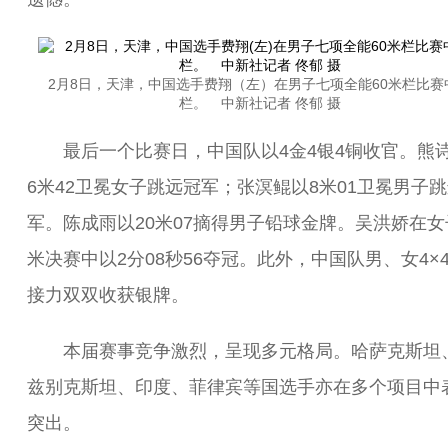
2月8日，天津，中国选手费翔（左）在男子七项全能60米栏比赛
栏。 中新社记者 佟郁 摄
最后一个比赛日，中国队以4金4银4铜收官。熊
6米42卫冕女子跳远冠军；张溟鲲以8米01卫冕男子
军。陈成雨以20米07摘得男子铅球金牌。吴洪娇在女子
米决赛中以2分08秒56夺冠。此外，中国队男、女4×4
接力双双收获银牌。
本届赛事竞争激烈，呈现多元格局。哈萨克斯坦
兹别克斯坦、印度、菲律宾等国选手亦在多个项目中
突出。