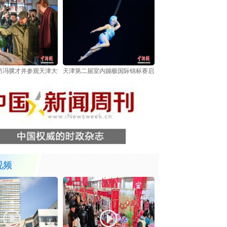
访冯骥才并参观天津大学冯骥才博物馆
天津第二届室内蹦极国际锦标赛启幕 中外选手跃动海河之畔
视频