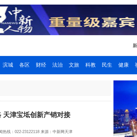
新
滨城
各区
财经
法治
文旅
科教
民生
健康
路 天津宝坻创新产销对接
热线：022-23122118
来源：中新网天津