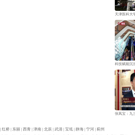
天津医科大
科技赋能沉浸
张凤宝：九
|
红桥 |
东丽 |
西青 |
津南 |
北辰 |
武清 |
宝坻 |
静海 |
宁河 |
蓟州