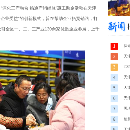
深化三产融合 畅通产销经脉”惠工助企活动在天津
+企业受益”的创新模式，旨在帮助企业拓宽销路，打
吸引全区一、二、三产业130余家优质企业参展，上千
探
天
天
2
在
天
天
天
融
黑
创新
天