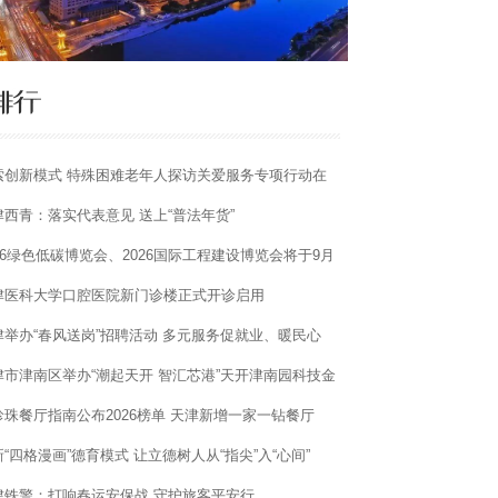
索创新模式 特殊困难老年人探访关爱服务专项行动在
津宝坻启动
津西青：落实代表意见 送上“普法年货”
026绿色低碳博览会、2026国际工程建设博览会将于9月
天津举办
津医科大学口腔医院新门诊楼正式开诊启用
津举办“春风送岗”招聘活动 多元服务促就业、暖民心
津市津南区举办“潮起天开 智汇芯港”天开津南园科技金
价值对话活动
珍珠餐厅指南公布2026榜单 天津新增一家一钻餐厅
“四格漫画”德育模式 让立德树人从“指尖”入“心间”
津铁警：打响春运安保战 守护旅客平安行