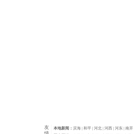
友
本地新闻：
滨海 |
和平 |
河北 |
河西 |
河东 |
南开 
情