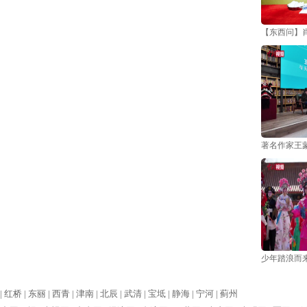
【东西问】
著名作家王
少年踏浪而来
|
红桥 |
东丽 |
西青 |
津南 |
北辰 |
武清 |
宝坻 |
静海 |
宁河 |
蓟州