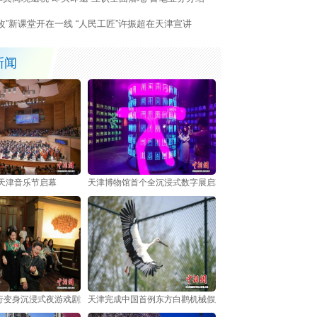
产改”新课堂开在一线 “人民工匠”许振超在天津宣讲
新闻
6天津音乐节启幕
天津博物馆首个全沉浸式数字展启幕 以数字技术解锁甲骨文
行变身沉浸式夜游戏剧舞台
天津完成中国首例东方白鹳机械假肢安装