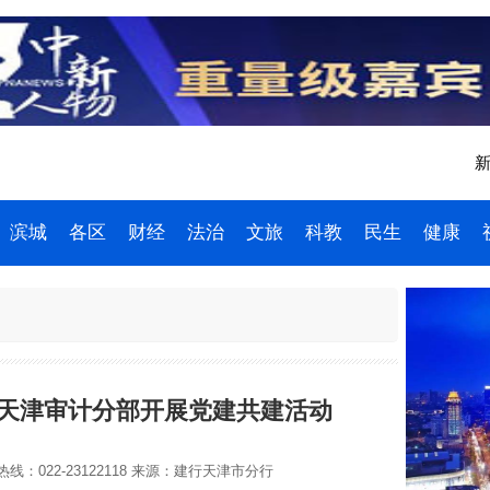
新
滨城
各区
财经
法治
文旅
科教
民生
健康
天津审计分部开展党建共建活动
线：022-23122118
来源：建行天津市分行