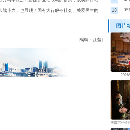
“
和战斗力，也展现了国有大行服务社会、关爱民生的
图片
[编辑：江莹]
202
天津百年银