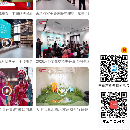
肖桂森：中国戏法藏着哪些“袖里乾坤”？
著名作家王蒙谈晚年理想：笔耕不辍，继续写小说
蒙对话学子：不读书是一件很可怜的事
2026津台文化交流季开幕 台湾书画家携作品进校园、办联展
 青莲高跷“踩”出国潮新生
天津“大象滑梯乐园”建成开放 解锁几代人童年记忆