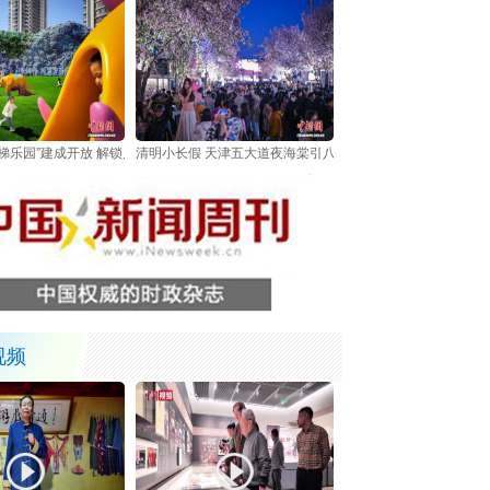
梯乐园”建成开放 解锁几代人童年记忆
清明小长假 天津五大道夜海棠引八方游客
视频