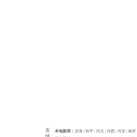
友
本地新闻：
滨海 |
和平 |
河北 |
河西 |
河东 |
南开 
情