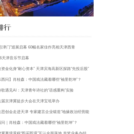
彩津门”巡展启幕 60幅名家佳作亮相天津西青​
26天津音乐节启幕
政资金化身“耐心资本” 天津滨海高新区探路“先投后股”
东西问】肖桂森：中国戏法藏着哪些“袖里乾坤”？
诗歌遇见AI：天津青年诗社的“语感重构”实验
六届京津冀徒步大会在天津宝坻举办
欧思创会走进天津 专家建言企业锻造“地缘政治经营能
西问｜肖桂森：中国戏法藏着哪些“袖里乾坤”？
津冀离境退税“即买即退”互认全面落地 首笔业务办结