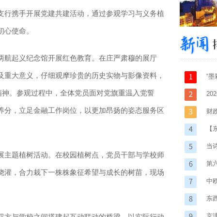
行携手开展党建共建活动，通过参观学习与义务植
初心使命。
航起义纪念馆开展红色教育。在庄严肃穆的展厅
及重大意义，仔细观摩珍贵的历史实物与影像资料，
“墨
精神。参观过程中，全体党员面对党旗重温入党誓
20
养分，立足金融工作岗位，以更加昂扬的姿态服务区
财
【
当
主题植树活动。在校园植树点，党员干部与学校师
第
浇灌，合力栽下一株株象征希望与成长的树苗，现场
中
力”
东
京
方与学校之间搭建起互动联动的桥梁，以实际行动