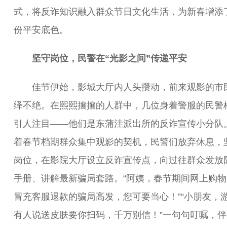
式，将反诈知识融入群众节日文化生活，为新春增添
份平安底色。
坚守岗位，民警在“光影之间”传递平安
佳节伊始，影城大厅内人头攒动，前来观影的市
绎不绝。在熙熙攘攘的人群中，几位身着警服的民警
引人注目——他们是东蒲洼派出所的反诈宣传小分队
着春节档期群众集中观影的契机，民警们放弃休息，
岗位，在影院大厅设立反诈宣传点，向过往群众发放
手册、讲解最新骗局套路。“阿姨，春节期间网上购物
冒充客服退款的骗局高发，您可要当心！”“小朋友，
有人说送皮肤要你扫码，千万别信！”一句句叮嘱，伴