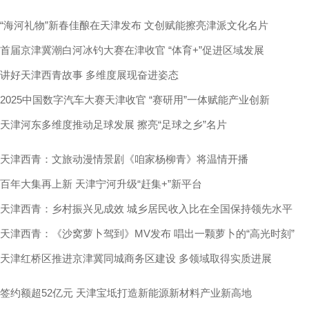
“海河礼物”新春佳酿在天津发布 文创赋能擦亮津派文化名片
首届京津冀潮白河冰钓大赛在津收官 “体育+”促进区域发展
讲好天津西青故事 多维度展现奋进姿态
2025中国数字汽车大赛天津收官 “赛研用”一体赋能产业创新
天津河东多维度推动足球发展 擦亮“足球之乡”名片
天津西青：文旅动漫情景剧《咱家杨柳青》将温情开播
百年大集再上新 天津宁河升级“赶集+”新平台
天津西青：乡村振兴见成效 城乡居民收入比在全国保持领先水平
天津西青：《沙窝萝卜驾到》MV发布 唱出一颗萝卜的“高光时刻”
天津红桥区推进京津冀同城商务区建设 多领域取得实质进展
签约额超52亿元 天津宝坻打造新能源新材料产业新高地