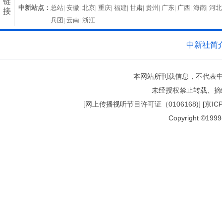
链
中新站点：
总站|
安徽|
北京|
重庆|
福建|
甘肃|
贵州|
广东|
广西|
海南|
河北
接
兵团|
云南|
浙江
中新社简
本网站所刊载信息，不代表中
未经授权禁止转载、摘
[网上传播视听节目许可证（0106168)] [京ICP证0
Copyright ©1999