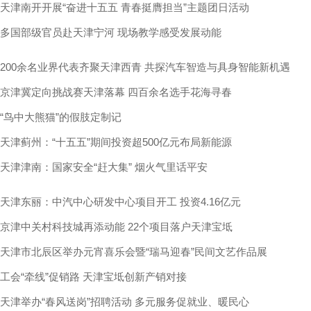
天津南开开展“奋进十五五 青春挺膺担当”主题团日活动
多国部级官员赴天津宁河 现场教学感受发展动能
200余名业界代表齐聚天津西青 共探汽车智造与具身智能新机遇
京津冀定向挑战赛天津落幕 四百余名选手花海寻春
“鸟中大熊猫”的假肢定制记
天津蓟州：“十五五”期间投资超500亿元布局新能源
天津津南：国家安全“赶大集” 烟火气里话平安
天津东丽：中汽中心研发中心项目开工 投资4.16亿元
京津中关村科技城再添动能 22个项目落户天津宝坻
天津市北辰区举办元宵喜乐会暨“瑞马迎春”民间文艺作品展
工会“牵线”促销路 天津宝坻创新产销对接
天津举办“春风送岗”招聘活动 多元服务促就业、暖民心