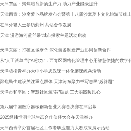
天津东丽：聚焦培育新质生产力 助力产业能级提升
天津西青：沙窝萝卜品牌发布会暨第十八届沙窝萝卜文化旅游节线
在津外籍人士参访蓟州 共话合作发展
天津“漫游海河蓝丝带”城市探索主题活动启动
天津东丽：打破区域壁垒 深化装备制造产业协同创新合作
从“人工派单”到“AI秒办”：西青区网格化管理中心用智慧便捷的数
提速
天津杨柳青举办大中小学思政课一体化磨课练兵活动
聚焦民生建设关注重点群体 天津河东聚力书写惠民“必答题”
天津市和平区：智慧社区筑“芯”破题 三大实践暖民心
第八届中国医疗器械创新创业大赛总决赛在津启幕
2025经纬恒润全球生态合作伙伴大会在天津举办
天津西青举办首届社区工作者职业能力大赛成果展示活动