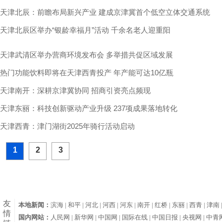
天津北辰：前瞻布局新兴产业 建成京津冀首个低空立体交通系统
天津北辰区举办“银龄幸福月”活动 千余名老人迎重阳
天津武清区举办营商环境发布会 多举措共促区域发展
热门功能饮料即将在天津西青投产 年产能可达10亿瓶
天津南开：深耕京津冀协同 招商引资亮点频现
天津东丽：科技创新驱动产业升级 237项成果落地转化
天津西青：津门湖街2025年骑行活动启动
1
2
3
友
本地新闻：
滨海 |
和平 |
河北 |
河西 |
河东 |
南开 |
红桥 |
东丽 |
西青 |
津南 
情
国内网站：
人民网 |
新华网 |
中国网 |
国际在线 |
中国日报 |
央视网 |
中青网