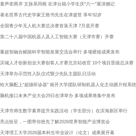
童声牵两岸 文脉系同根 在津台籍小学生庆“六一”展演侧记
著名世界古代史学家王敦书先生在津逝世 享年92岁
全国青少年无人机大赛总决赛首落天津 7月底开赛
第二十八届中国机器人及人工智能大赛（天津市赛）开赛
量超智融合赋能科学智能发展交流会举行 多项硬核成果发布
滨城人才创新创业大赛创客人才赛北京站收官 10个项目晋级总决赛
天津举办示范性入队仪式暨少先队主题队日活动
给大脑配上“超级听诊器” 南开大学团队研制机器人化主动膜片钳系
脑机接口未来产业大会29日在津举办 多项成果将集中发布
天津市师生数字素养提升实践活动（学生部分）在滨海新区举行
亮点纷呈，一图带你抢先了解2026世界智能产业博览会
天津理工大学2026届本科生毕业设计（论文）成果展开幕