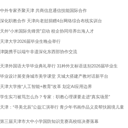
中外专家齐聚天津 共商信息通信技能国际合作
深化职教合作 天津向老挝捐赠4台网络综合布线实训台
天外“小米国际先锋营”启动 校企协同培养出海人才
天津大学2026届毕业生晚会举行
津陇携手以端午非遗深化东西部协作交流
天津外国语大学毕业典礼举行 31种外文标语送别2026届毕业生
毕业设计展变身城市美学课堂 天城大搭建产教对话新平台
天津大学推“人工智能+教育”改革 划定AI应用边界
学生实习被骂怎么办？专家：职教心理课要走进“真实场景”
天津：“寻美北辰”公益汇演举行 青少年书画作品义卖帮扶困境儿童
第三届天津市大中小学国防知识竞赛高校组决赛落幕