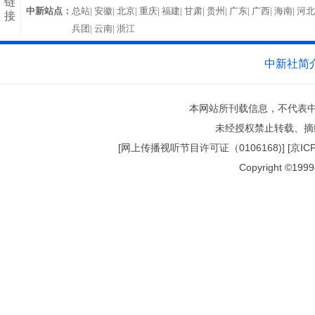
链
中新站点：
总站|
安徽|
北京|
重庆|
福建|
甘肃|
贵州|
广东|
广西|
海南|
河北
接
兵团|
云南|
浙江
中新社简
本网站所刊载信息，不代表中
未经授权禁止转载、摘
[网上传播视听节目许可证（0106168)] [京ICP证0
Copyright ©1999