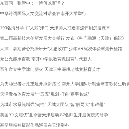
东西问丨张智中：一诗何以百译？
中华诗词国际人文交流对话会在南开大学举行
190名海外学子“入戏”津门 天津师大打造非遗评剧沉浸课堂
第二届高新技术创新发展大会举行 发布《科产融通（天津）倡议》
天津：暑期爱心托管班开“大思政课” 少年VR沉浸体验重走长征路
允公允能承百载 南开中学以教育救国育时代新人
百年官立中学津门薪火 天津三中深耕老城文脉育英才
为失聪患者听觉重建开辟新路径 南开大学团队研制全球首款仿生听
天津发布体育发展“十五五”规划 打造“赛事名城”
为城市水系统增强“韧性” 天城大团队“智”解两大“水难题”
英国“中文培优”夏令营天津启动 82名师生开启沉浸式研学
塞罕坝精神摄影作品巡展在天津举办