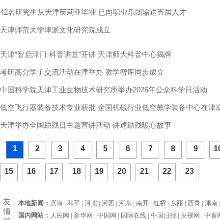
42名研究生从天津茱莉亚毕业 已向职业乐团输送五届人才
天津师范大学津派文化研究院成立
天津“智启津门·科普讲堂”开讲 天津师大科普中心揭牌
考研高分学子交流活动在津举办 教学智库同步成立
中国科学院天津工业生物技术研究所举办2026年公众科学日活动
低空飞行器装备技术专业获批 全国机械行业低空教学装备中心在津
天津举办全国助残日主题宣讲活动 讲述助残暖心故事
1
2
3
4
5
6
7
8
9
1
15
16
17
18
19
20
21
22
23
友
本地新闻：
滨海 |
和平 |
河北 |
河西 |
河东 |
南开 |
红桥 |
东丽 |
西青 |
津南 
情
国内网站：
人民网 |
新华网 |
中国网 |
国际在线 |
中国日报 |
央视网 |
中青网