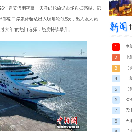
026年春节假期落幕，天津邮轮旅游市场数据亮眼。记
津邮轮口岸累计验放出入境邮轮4艘次，出入境人员
上过大年”的热门选择，热度持续攀升。
中
中
（
样
（
动
【
汉
天
天
建
【