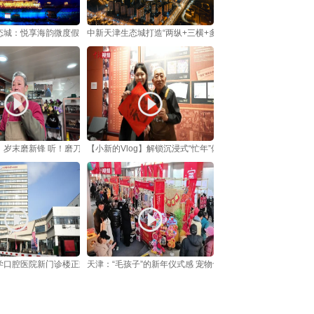
态城：悦享海韵微度假 龙马欢腾迎新春
中新天津生态城打造“两纵+三横+多点”夜景灯光带
】岁末磨新锋 听！磨刀声里的中国年
【小新的Vlog】解锁沉浸式“忙年”体验卡：在博物馆把马年
学口腔医院新门诊楼正式开诊启用
天津：“毛孩子”的新年仪式感 宠物也有“年货节”