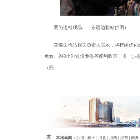
图为边检现场。（东疆边检站供图）
东疆边检站相关负责人表示，将持续优化出
免签、240小时过境免签等便利政策，进一步
（完）
友
本地新闻：
滨海 |
和平 |
河北 |
河西 |
河东 |
南开 