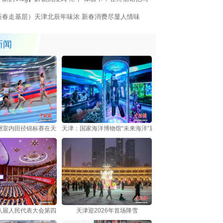
福气接回家
新春走基层）天津北辰年味浓 新春消费尽显人情味
新闻
洲室内田径锦标赛在天津开赛
天津：国家海洋博物馆“未来海洋”展厅上线 科技赋能沉浸式
八届人民代表大会第四次会议开幕
天津迎2026年首场降雪