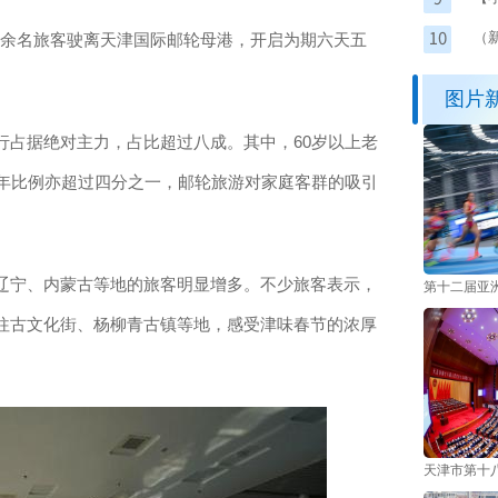
年
（
00余名旅客驶离天津国际邮轮母港，开启为期六天五
图片
占据绝对主力，占比超过八成。其中，60岁以上老
少年比例亦超过四分之一，邮轮旅游对家庭客群的吸引
宁、内蒙古等地的旅客明显增多。不少旅客表示，
第十二届亚
往古文化街、杨柳青古镇等地，感受津味春节的浓厚
天津市第十