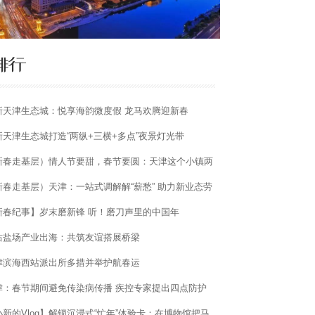
新天津生态城：悦享海韵微度假 龙马欢腾迎新春
新天津生态城打造“两纵+三横+多点”夜景灯光带
新春走基层）情人节要甜，春节要圆：天津这个小镇两
都全
新春走基层）天津：一站式调解解“薪愁” 助力新业态劳
者维权
新春纪事】岁末磨新锋 听！磨刀声里的中国年
沽盐场产业出海：共筑友谊搭展桥梁
津滨海西站派出所多措并举护航春运
津：春节期间避免传染病传播 疾控专家提出四点防护
议
小新的Vlog】解锁沉浸式“忙年”体验卡：在博物馆把马