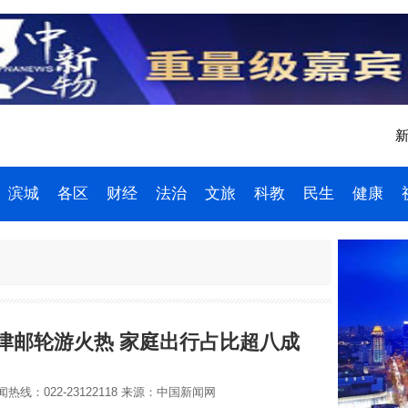
新
滨城
各区
财经
法治
文旅
科教
民生
健康
津邮轮游火热 家庭出行占比超八成
热线：022-23122118
来源：中国新闻网