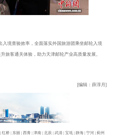
入境查验效率，全面落实外国旅游团乘坐邮轮入境
提升旅客通关体验，助力天津邮轮产业高质量发展。
[编辑：薛淳月]
|
红桥 |
东丽 |
西青 |
津南 |
北辰 |
武清 |
宝坻 |
静海 |
宁河 |
蓟州