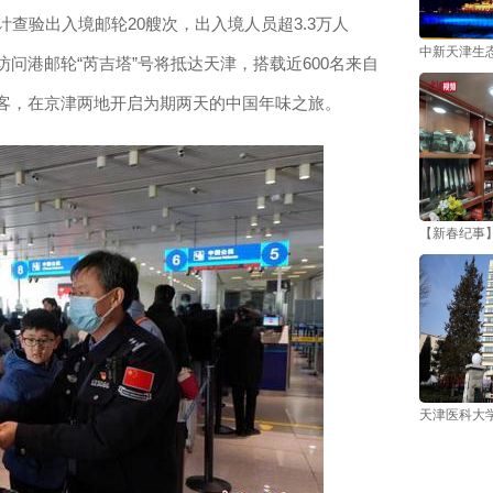
查验出入境邮轮20艘次，出入境人员超3.3万人
中新天津生
问港邮轮“芮吉塔”号将抵达天津，搭载近600名来自
旅客，在京津两地开启为期两天的中国年味之旅。
【新春纪事
天津医科大