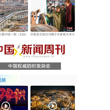
交通Z4线一期（北段）开通运营
作家莫言探访冯骥才并参观天津大学冯骥才博物馆
视频