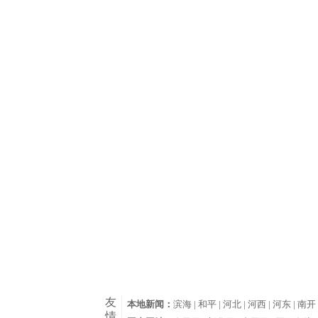
友
本地新闻：
滨海 |
和平 |
河北 |
河西 |
河东 |
南开 
情