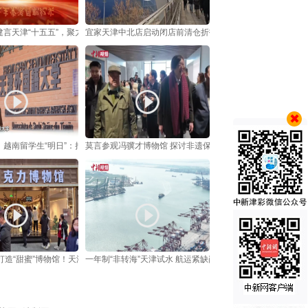
建言天津“十五五”，聚力经济提质增效
宜家天津中北店启动闭店前清仓折扣活动
越南留学生“明日”：把中国的烟火气“译”回家乡
莫言参观冯骥才博物馆 探讨非遗保护与文学转化
打造“甜蜜”博物馆！天津新地标成元旦热门打卡地
一年制“非转海”天津试水 航运紧缺岗位添“快通道”