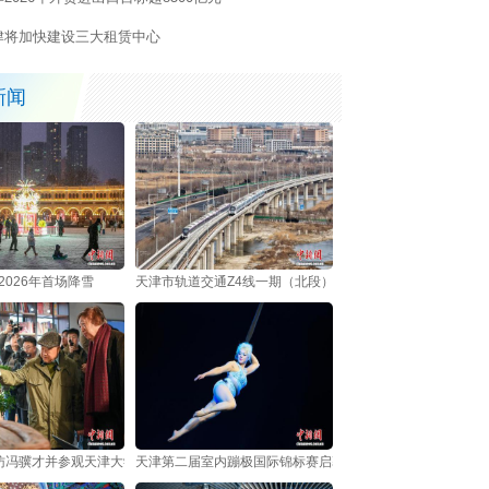
津将加快建设三大租赁中心
新闻
2026年首场降雪
天津市轨道交通Z4线一期（北段）开通运营
访冯骥才并参观天津大学冯骥才博物馆
天津第二届室内蹦极国际锦标赛启幕 中外选手跃动海河之畔