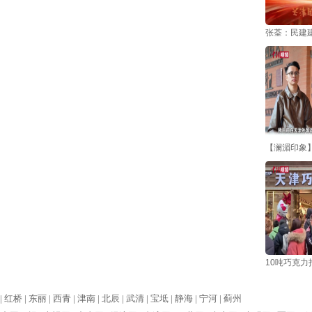
张荃：民建
【澜湄印象】
10吨巧克力
|
红桥 |
东丽 |
西青 |
津南 |
北辰 |
武清 |
宝坻 |
静海 |
宁河 |
蓟州