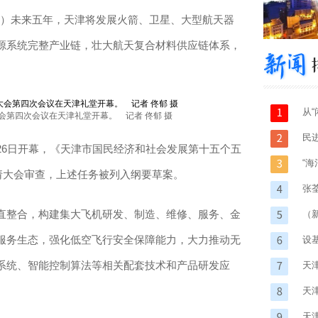
强）未来五年，天津将发展火箭、卫星、大型航天器
源系统完整产业链，壮大航天复合材料供应链体系，
从
会第四次会议在天津礼堂开幕。 记者 佟郁 摄
码
民
6日开幕，《天津市国民经济和社会发展第十五个五
“
请大会审查，上述任务被列入纲要草案。
片
张
整合，构建集大飞机研发、制造、维修、服务、金
（
服务生态，强化低空飞行安全保障能力，大力推动无
设
系统、智能控制算法等相关配套技术和产品研发应
攀
天
天
天津