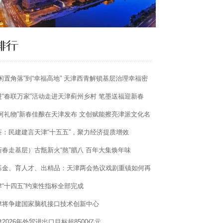
“闲置角落”到“幸福高地” 天津西青解锁基层治理幸福密
进“春联万家”活动走进天津蓟州乡村 笔墨送福迎新春
海河礼物”新春佳酿在天津发布 文创赋能擦亮津派文化名
荃：民建建言天津“十五五”，聚力经济提质增效
新春走基层）古甑新火“熬”腊八 百年大集焕年味
基金、育人才、出精品：天津两会热议戏剧重镇如何再
高峰
津“十四五”约束性指标全部完成
津将争建国家脑机接口技术创新中心
2026年外贸进出口目标超8500亿元