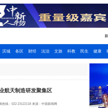
新
滨城
各区
财经
法治
文旅
科教
民生
健康
业航天制造研发聚集区
热线：022-23122118
来源：中国新闻网