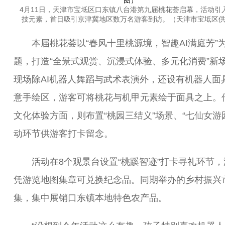
4月11日，天津市宝坻区口东镇八台港第九届桃花荟启幕，活动引入
技元素，首日吸引京津冀地区数万名游客到访。（天津市宝坻区
本届桃花荟以“春风十里桃源境，智趣AI满庭芳”
题，打造“全景式观赏、沉浸式体验、多元化消费”新
现场除AI机器人舞蹈与武术表演外，还设有机器人面
意手绘区，游客可将桃花与机甲元素绘于面具之上。
文化体验方面，则布置“桃园三结义”场景、“七仙女游
动环节供游客打卡留念。
活动在8个观景台设置“桃蹊智迹”打卡寻礼环节，
凭游览地图集章可兑换纪念品。同期举办的乡村振兴
集，集中展销口东镇本地特色农产品。