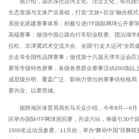
据介绍，该区深挖运河文化、洼淀文化，依托团
生态资源与文体产业基础，打造“文旅+百业”融合模
系统化搭建赛事体系：积极引进ITF国际网球公开赛
高端赛事；做强中国公路自行车职业联赛、团泊湖半
拉松、京津冀武术交流大会、全国“行走大运河”全民
步走等全国性品牌赛事；做优第十六届天津市运会匹
赛等市级特色赛事，各级各类群众赛事活动200场以
成层级分明、覆盖广泛、影响力突出的赛事供给格局
赛兴业、以赛营城。
据静海区体育局局长马天众介绍，今年8月—9月
区举办国际ITF网球巡回赛，共设六站，将吸引30个
1500名运动员参赛。11月份，举办“舞动中国”排舞联