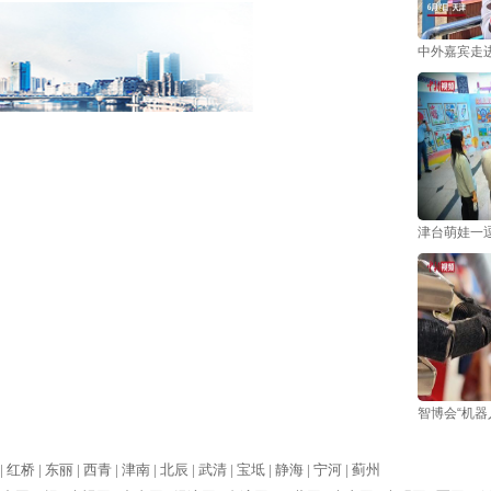
中外嘉宾走
津台萌娃一逗
智博会“机器
|
红桥 |
东丽 |
西青 |
津南 |
北辰 |
武清 |
宝坻 |
静海 |
宁河 |
蓟州