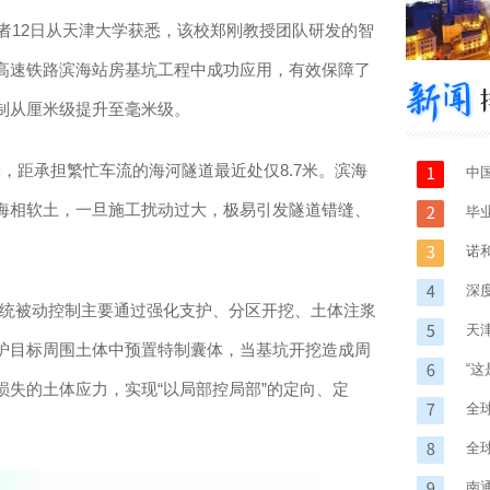
者12日从天津大学获悉，该校郑刚教授团队研发的智
高速铁路滨海站房基坑工程中成功应用，有效保障了
制从厘米级提升至毫米级。
米，距承担繁忙车流的海河隧道最近处仅8.7米。滨海
中
海相软土，一旦施工扰动过大，极易引发隧道错缝、
毕
台
诺
深
传统被动控制主要通过强化支护、分区开挖、土体注浆
体
天
护目标周围土体中预置特制囊体，当基坑开挖造成周
“
失的土体应力，实现“以局部控局部”的定向、定
字
全
全
南