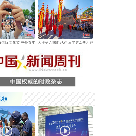
办国际文化节 中外青年共享多元文化盛宴
天津皇会踩街巡游 两岸信众共迎妈祖诞辰
视频