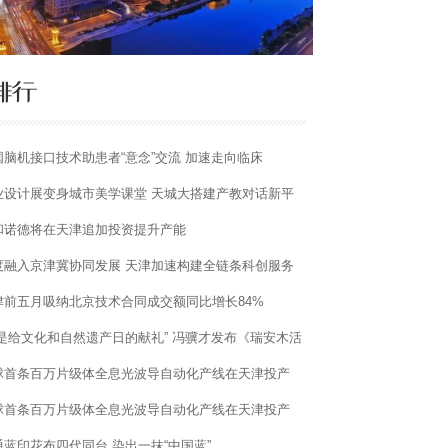
国脑机接口技术助患者“意念”交流 加速走向临床
业设计展变身城市美学课堂 天城大搭建产教对话新平
和诺德将在天津追加投资提升产能
度融入京津冀协同发展 天津加速构建全链条科创服务
系
津前五月吸纳北京技术合同成交额同比增长84%
这是给文化和自然遗产日的献礼” 冯骥才发布《瑞安木活
印刷术文化档案》
球首条百万片级体全息光波导自动化产线在天津投产
球首条百万片级体全息光波导自动化产线在天津投产
通蓝印花布四代同台 染出一抹“中国蓝”