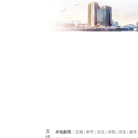
友
本地新闻：
滨海 |
和平 |
河北 |
河西 |
河东 |
南开 
情