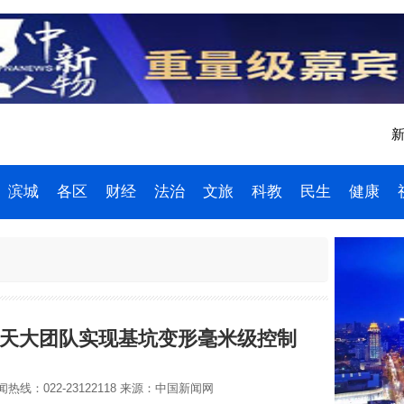
新
滨城
各区
财经
法治
文旅
科教
民生
健康
 天大团队实现基坑变形毫米级控制
热线：022-23122118
来源：中国新闻网