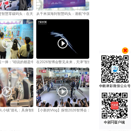
进智慧零碳码头：在天津看“港口越来越聪明，人越来越从容”
从千米深海到智慧码头：港航“中国方案”长什么样
一捧：“咱说的都是中国话”
在2026智博会瞥见未来，天津“智造”接入具身智能时代
人小镇”巡礼：具身智能从展品走向“实战”
【小新的Vlog】探馆2026智博会：这些机器人已经“悄悄上岗