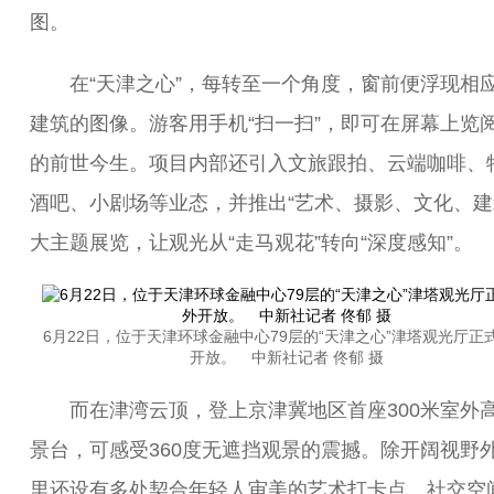
图。
在“天津之心”，每转至一个角度，窗前便浮现相
建筑的图像。游客用手机“扫一扫”，即可在屏幕上览
的前世今生。项目内部还引入文旅跟拍、云端咖啡、
酒吧、小剧场等业态，并推出“艺术、摄影、文化、建
大主题展览，让观光从“走马观花”转向“深度感知”。
6月22日，位于天津环球金融中心79层的“天津之心”津塔观光厅正
开放。 中新社记者 佟郁 摄
而在津湾云顶，登上京津冀地区首座300米室外
景台，可感受360度无遮挡观景的震撼。除开阔视野
里还设有多处契合年轻人审美的艺术打卡点、社交空