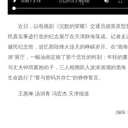
近日，以电视剧《沉默的荣耀》交通员德英原型
民真实事迹打造的纪念展厅在天津静海落成。记者走
健民纪念馆，追忆那段烽火连天的峥嵘岁月。在“渤海
涛”展厅，一幅油画定格了那个悲壮的时刻：年轻的董
与丈夫钟琪紧抱幼子，三人相拥跃入波涛汹涌的渤海
生命践行了“誓与密码共存亡”的铮铮誓言。
王惠琳 汤润青 冯宏杰 天津报道
[编辑