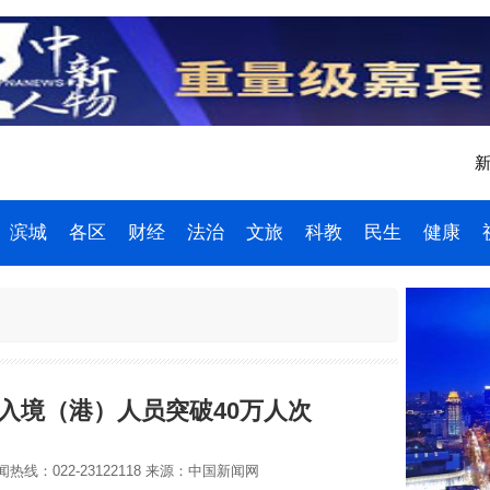
新
滨城
各区
财经
法治
文旅
科教
民生
健康
出入境（港）人员突破40万人次
热线：022-23122118
来源：中国新闻网