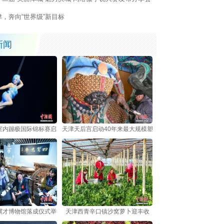
行
津，奔向“世界级”新目标
新闻
室内蹦极国际锦标赛启幕 中外选手跃动海河之畔
天津天后宫启动40年来最大规模塑像修复 非遗技艺护航700
骥才博物馆落成仪式举行
天津西青辛口镇沙窝萝卜迎丰收