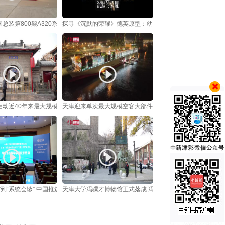
总装第800架A320系列飞机在天津交付
探寻《沉默的荣耀》德英原型：幼儿头部中弹 一家三口携密
启动近40年来最大规模神像修复
天津迎来单次最大规模空客大部件入境
”到“系统会诊” 中国推进地球科学交叉人才培养应对全球挑战
天津大学冯骥才博物馆正式落成 冯骥才：这是“比梦想更美丽