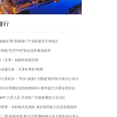
交能融合”暨“新能源+”产业联盟在天津成立
津货航“空空中转”联运业务量创新高
想（天津）创新科技园启用
访东疆文旅：天津冬季的“鸥遇”
津公安机关：“专业+机制+大数据”模式助力执法公信力
执法水平双提升
025年京津冀职业院校教师AI+教学能力大赛在津启动
老物件”入景入店 天津老厂区焕新重拾工业记忆
津西青：乡村振兴见成效 城乡居民收入比在全国保持
先水平
十二届“美丽津城·魅力滨城”网络微小说大赛发布分享会