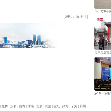
空中客车中国
[编辑：薛淳月]
天津天后宫
从“单一诊断
|
红桥 |
东丽 |
西青 |
津南 |
北辰 |
武清 |
宝坻 |
静海 |
宁河 |
蓟州