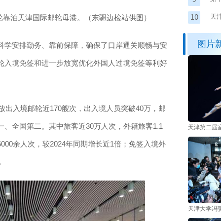
举
天
号邮轮靠泊天津国际邮轮母港。（东疆边检站供图）
图片
学安排勤务、靠前保障，确保了口岸通关顺畅与安
轮入境免签和进一步放宽优化外国人过境免签等利好
出入境邮轮近170艘次，出入境人员突破40万，邮
、全国第二。其中旅客近30万人次，外籍旅客1.1
天津第二届
00余人次，较2024年同期增长近1倍；免签入境外
。
天津大学冯