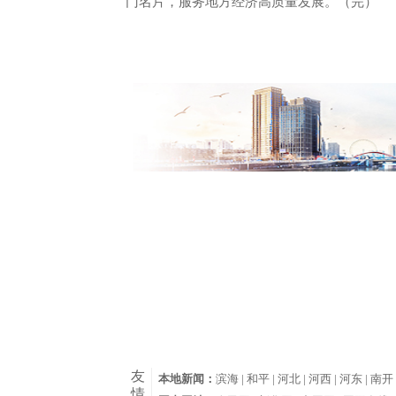
门名片，服务地方经济高质量发展。（完）
友
本地新闻：
滨海 |
和平 |
河北 |
河西 |
河东 |
南开 
情