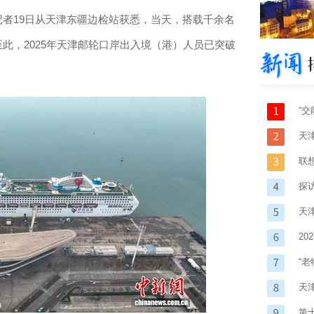
记者19日从天津东疆边检站获悉，当天，搭载千余名
至此，2025年天津邮轮口岸出入境（港）人员已突破
“
天
联
探
天
与
2
“
天
领
第