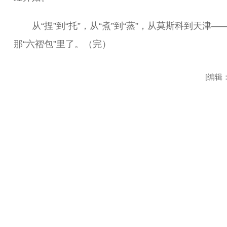
从“捏”到“托”，从“煮”到“蒸”，从莫斯科到天津—
那“六褶包”里了。（完）
[编辑