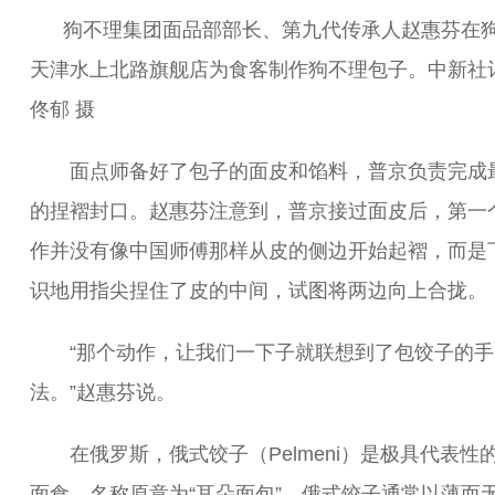
狗不理集团面品部部长、第九代传承人赵惠芬在
天津水上北路旗舰店为食客制作狗不理包子。中新社
佟郁 摄
面点师备好了包子的面皮和馅料，普京负责完成
的捏褶封口。赵惠芬注意到，普京接过面皮后，第一
作并没有像中国师傅那样从皮的侧边开始起褶，而是
识地用指尖捏住了皮的中间，试图将两边向上合拢。
“那个动作，让我们一下子就联想到了包饺子的手
法。”赵惠芬说。
在俄罗斯，俄式饺子（Pelmeni）是极具代表性
面食，名称原意为“耳朵面包”。俄式饺子通常以薄而