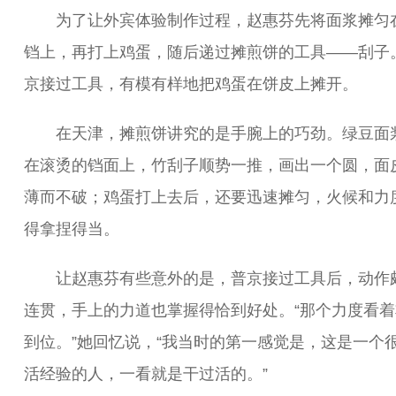
为了让外宾体验制作过程，赵惠芬先将面浆摊匀
铛上，再打上鸡蛋，随后递过摊煎饼的工具——刮子
京接过工具，有模有样地把鸡蛋在饼皮上摊开。
在天津，摊煎饼讲究的是手腕上的巧劲。绿豆面
在滚烫的铛面上，竹刮子顺势一推，画出一个圆，面
薄而不破；鸡蛋打上去后，还要迅速摊匀，火候和力
得拿捏得当。
让赵惠芬有些意外的是，普京接过工具后，动作
连贯，手上的力道也掌握得恰到好处。“那个力度看着
到位。”她回忆说，“我当时的第一感觉是，这是一个
活经验的人，一看就是干过活的。”