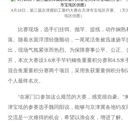
4月18日，第三届京津冀职工垂钓大赛在天津市宝坻区开赛。（天
坻区供图）
比赛现场，选手们挂饵、抛竿、提线，动作娴熟
落。随着水面浮漂轻微颤动，一尾尾活鱼被迅速扬竿
出，现场气氛紧张而热烈。为保障赛事公平、公正、
开，本次大赛设3.6米手竿钓鲫鱼重量积分赛和4.5米
混合鱼重量积分赛两个项目，采用鱼获重量倒积分制
个人最终名次。
“在家门口参加这么规范的大赛，感觉很自豪。”
津宝坻的参赛选手魏同阳说，能够与京津冀各地钓友
交流是一次难得的机会，希望以渔会友，增进了解。