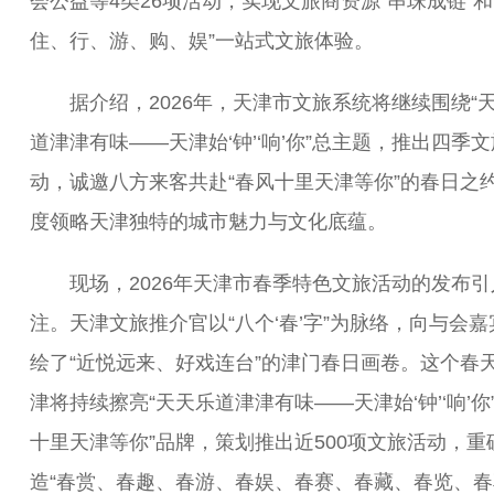
会公益等4类26项活动，实现文旅商资源“串珠成链”和
住、行、游、购、娱”一站式文旅体验。
据介绍，2026年，天津市文旅系统将继续围绕“
道津津有味——天津始‘钟’‘响’你”总主题，推出四季
动，诚邀八方来客共赴“春风十里天津等你”的春日之
度领略天津独特的城市魅力与文化底蕴。
现场，2026年天津市春季特色文旅活动的发布引
注。天津文旅推介官以“八个‘春’字”为脉络，向与会嘉
绘了“近悦远来、好戏连台”的津门春日画卷。这个春
津将持续擦亮“天天乐道津津有味——天津始‘钟’‘响’你”
十里天津等你”品牌，策划推出近500项文旅活动，重
造“春赏、春趣、春游、春娱、春赛、春藏、春览、春