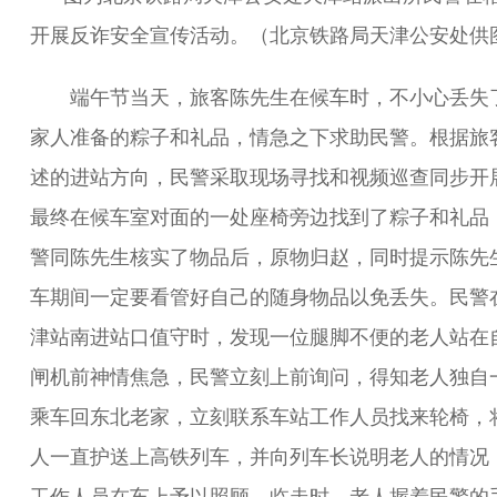
开展反诈安全宣传活动。（北京铁路局天津公安处供
端午节当天，旅客陈先生在候车时，不小心丢失
家人准备的粽子和礼品，情急之下求助民警。根据旅
述的进站方向，民警采取现场寻找和视频巡查同步开
最终在候车室对面的一处座椅旁边找到了粽子和礼品
警同陈先生核实了物品后，原物归赵，同时提示陈先
车期间一定要看管好自己的随身物品以免丢失。民警
津站南进站口值守时，发现一位腿脚不便的老人站在
闸机前神情焦急，民警立刻上前询问，得知老人独自
乘车回东北老家，立刻联系车站工作人员找来轮椅，
人一直护送上高铁列车，并向列车长说明老人的情况