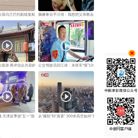
古国乌兰巴托航线复航
脑瘫拳击手汪强：我想把父亲教会我的 教给更多人
街巡游 两岸信众共迎妈祖诞辰
公交驾驶员回江涛：末班车“慢”10分钟，平安“快不得”
 天津反季游“五一”假日走俏
从“腿软”到“真香” 300米高空如何“拿捏”年轻人？