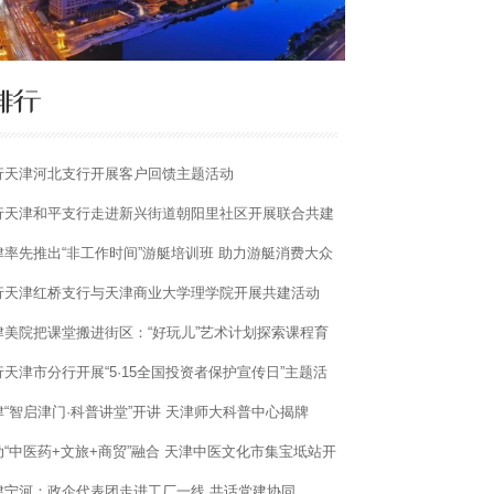
行天津河北支行开展客户回馈主题活动
行天津和平支行走进新兴街道朝阳里社区开展联合共建
动
津率先推出“非工作时间”游艇培训班 助力游艇消费大众
行天津红桥支行与天津商业大学理学院开展共建活动
津美院把课堂搬进街区：“好玩儿”艺术计划探索课程育
新路径
行天津市分行开展“5·15全国投资者保护宣传日”主题活
津“智启津门·科普讲堂”开讲 天津师大科普中心揭牌
动“中医药+文旅+商贸”融合 天津中医文化市集宝坻站开
津宁河：政企代表团走进工厂一线 共话党建协同