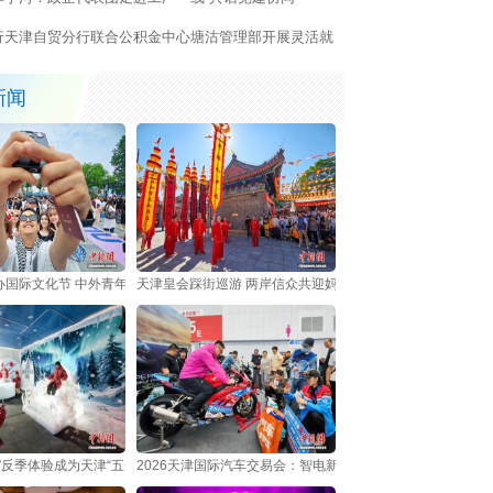
行天津自贸分行联合公积金中心塘沽管理部开展灵活就
缴存公积金社区宣传服务
新闻
办国际文化节 中外青年共享多元文化盛宴
天津皇会踩街巡游 两岸信众共迎妈祖诞辰
”反季体验成为天津“五一”假日新亮点
2026天津国际汽车交易会：智电新车集中亮相吸引观众