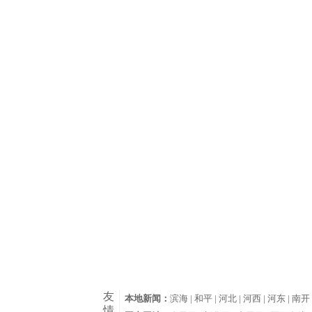
友
本地新闻：
滨海 |
和平 |
河北 |
河西 |
河东 |
南开 
情