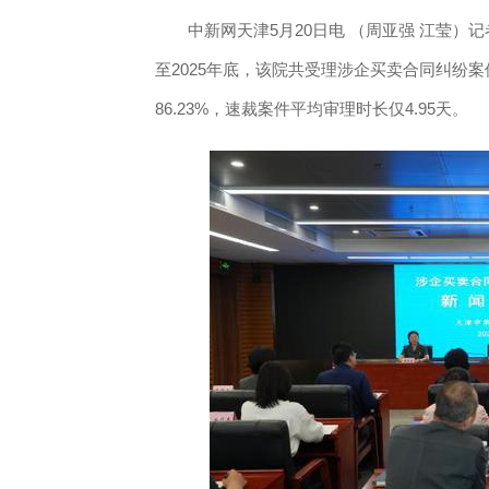
中新网天津5月20日电 （周亚强 江莹）记者
至2025年底，该院共受理涉企买卖合同纠纷案
86.23%，速裁案件平均审理时长仅4.95天。