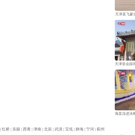
天津直飞蒙
天津皇会踩
海棠冻进冰雕
|
红桥 |
东丽 |
西青 |
津南 |
北辰 |
武清 |
宝坻 |
静海 |
宁河 |
蓟州