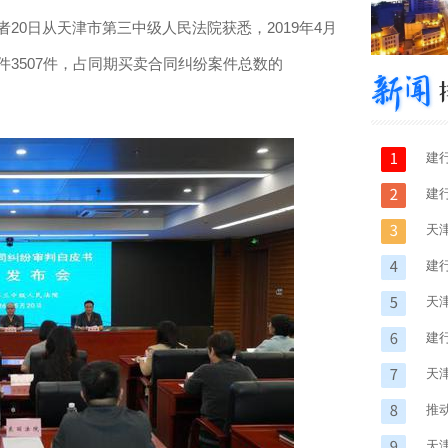
20日从天津市第三中级人民法院获悉，2019年4月
件3507件，占同期买卖合同纠纷案件总数的
建
建
活
天
化
建
天
人
建
动
天
推
市
天