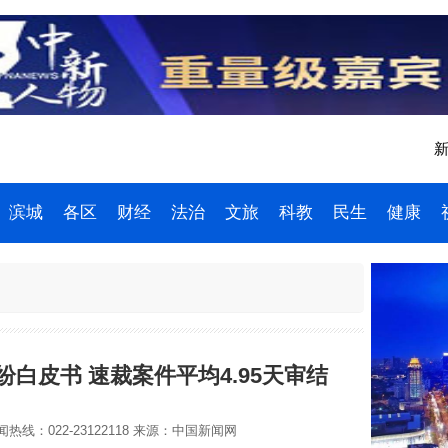
新
滨城
各区
财经
法治
文旅
科教
民生
健康
白皮书 速裁案件平均4.95天审结
热线：022-23122118
来源：中国新闻网