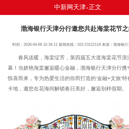
中新网天津
正文
•
渤海银行天津分行邀您共赴海棠花节之
时间：2026-04-09 15:34:11
新闻热线：022-23122118
来源：渤海银行
春风送暖，海棠绽芳，第四届五大道海棠花节浪
幕！当娇艳海棠邂逅暖心金融，渤海银行天津分行携
惊喜而来，专为热爱生活的你而打造的‘金融+文旅’特
卡地，邀您在花海间解锁春日美好，邂逅别样假期。