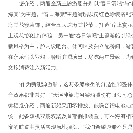
据介绍，两艘全新主题游船分别以“春日清吧”与“
海棠”为主题。“春日海棠”主题游船以粉红色涂装搭配
海棠花簇装饰，结合五大道海棠花节，打造“岸上赏花
上观花”的独特体验。另一艘“春日清吧”主题游船以绿
新风格为主，舱内设吧台、休闲区及独立配餐间，游
在永乐码头登船，聆听驻唱演出，尽览两岸景致，为
文旅消费注入新活力。
“作为新能源游船，这两条船乘坐的舒适性和整体
音效果都非常好。”天津津旅海河游船股份有限公司总
樊福焜介绍，两艘新船采用零排放、低噪音锂电池动
统，配备双机双舵双桨及首部侧推装置，可在海河相
窄的航道中灵活实现原地掉头。“我们希望游船不只是