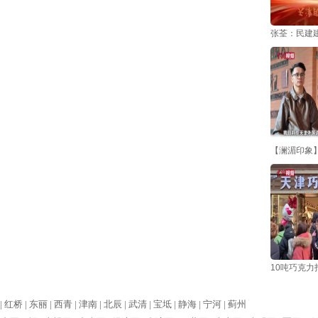
张荃：民建
【澜湄印象】
10吨巧克力
|
红桥 |
东丽 |
西青 |
津南 |
北辰 |
武清 |
宝坻 |
静海 |
宁河 |
蓟州