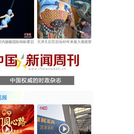
室内蹦极国际锦标赛启幕 中外选手跃动海河之畔
天津天后宫启动40年来最大规模塑像修复 非遗技艺护航700
视频