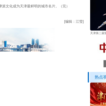
津派文化成为天津最鲜明的城市名片。（完）
[编辑：江莹]
天津第二届
热点