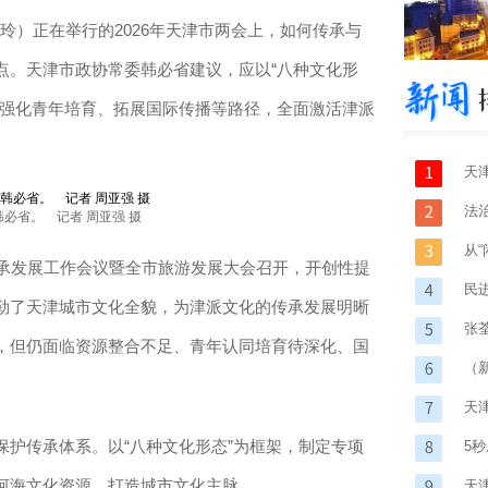
玲）正在举行的2026年天津市两会上，如何传承与
点。天津市政协常委韩必省建议，应以“八种文化形
过强化青年培育、拓展国际传播等路径，全面激活津派
天
村
法
必省。 记者 周亚强 摄
从
承发展工作会议暨全市旅游发展大会召开，开创性提
码
民
勒了天津城市文化全貌，为津派文化的传承发展明晰
张
，但仍面临资源整合不足、青年认同培育待深化、国
（
天
传承体系。以“八种文化形态”为框架，制定专项
5
河海文化资源，打造城市文化主脉。
天