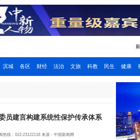
新
滨城
各区
财经
法治
文旅
科教
民生
健康
津委员建言构建系统性保护传承体系
热线：022-23122118
来源：中国新闻网