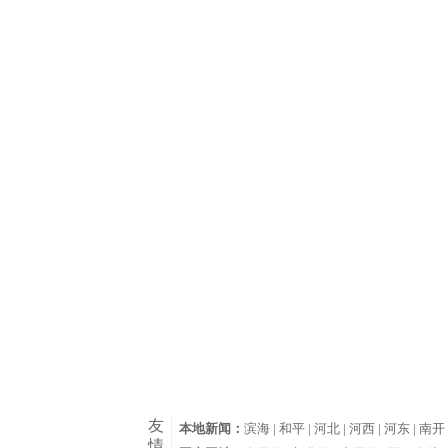
友
本地新闻：
滨海 |
和平 |
河北 |
河西 |
河东 |
南开 
情