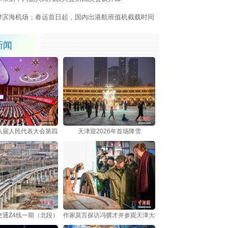
津滨海机场：春运首日起，国内出港航班值机截载时间
短至30分钟
新闻
八届人民代表大会第四次会议开幕
天津迎2026年首场降雪
交通Z4线一期（北段）开通运营
作家莫言探访冯骥才并参观天津大学冯骥才博物馆