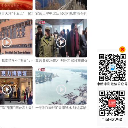
建言天津“十五五”，聚力经济提质增效
宜家天津中北店启动闭店前清仓折扣活动
越南留学生“明日”：把中国的烟火气“译”回家乡
莫言参观冯骥才博物馆 探讨非遗保护与文学转化
打造“甜蜜”博物馆！天津新地标成元旦热门打卡地
一年制“非转海”天津试水 航运紧缺岗位添“快通道”