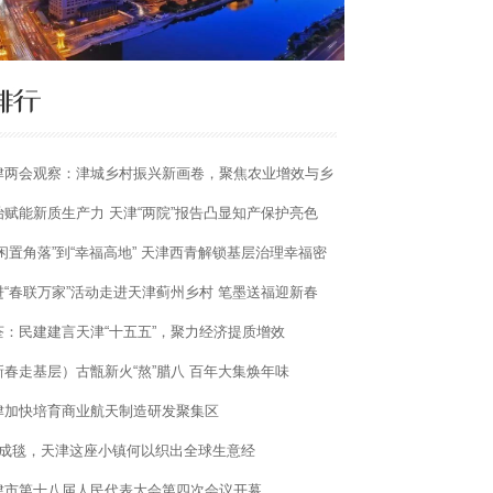
津两会观察：津城乡村振兴新画卷，聚焦农业增效与乡
活力
治赋能新质生产力 天津“两院”报告凸显知产保护亮色
“闲置角落”到“幸福高地” 天津西青解锁基层治理幸福密
进“春联万家”活动走进天津蓟州乡村 笔墨送福迎新春
荃：民建建言天津“十五五”，聚力经济提质增效
新春走基层）古甑新火“熬”腊八 百年大集焕年味
津加快培育商业航天制造研发聚集区
秒成毯，天津这座小镇何以织出全球生意经
津市第十八届人民代表大会第四次会议开幕