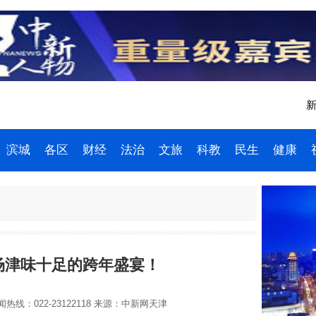
新
滨城
各区
财经
法治
文旅
科教
民生
健康
场津味十足的跨年盛宴！
热线：022-23122118
来源：中新网天津