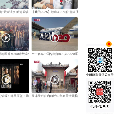
海”天津试水 航运紧缺岗位添“快通道”
【我的2025】献血338次的“熊猫侠”荣休：盼热血“英雄联盟”
冀地区首座300米级室外高空观景平台对外开放
空中客车中国总装第800架A320系列飞机在天津交付
的荣耀》德英原型：幼儿头部中弹 一家三口携密码本瞬间跳海
天津天后宫启动近40年来最大规模神像修复