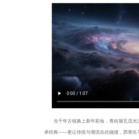
当千年古镇换上新年彩妆，青砖黛瓦流光溢
承经典——更让传统与潮流在此碰撞，西青区与