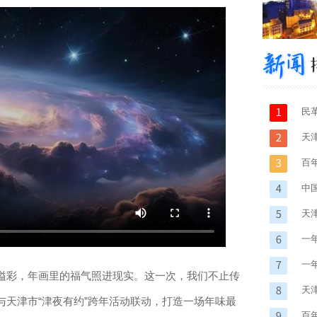
民
先
天
空
百
中
志
天
一
一
彩，年画里的福气照进现实。这一次，我们不止传
天
天津市“津夜有约”跨年活动联动，打造一场年味最
百