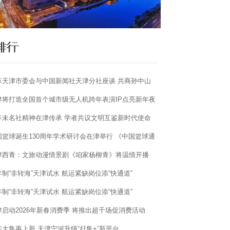
革天津市委会与中国新闻社天津分社座谈 共商孙中山
生相关纪念宣传活动
津将打造全国首个城市级无人机跨年表演IP点亮新年夜
年未名社精神在津传承 学者共议文明互鉴新时代使命
国篮球诞生130周年学术研讨会在津举行 《中国篮球通
·大事记》首发
津西青：文旅动漫情景剧《咱家杨柳青》将温情开播
年制“非转海”天津试水 航运紧缺岗位添“快通道”
年制“非转海”天津试水 航运紧缺岗位添“快通道”
津启动2026年新春消费季 将推出超千场促消费活动
年大集再上新 天津宁河升级“赶集+”新平台