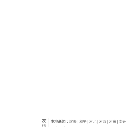
友
本地新闻：
滨海 |
和平 |
河北 |
河西 |
河东 |
南开 
情