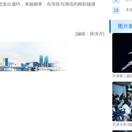
您发出邀约，来杨柳青，在传统与潮流的精彩碰撞
天
有
图片
[编辑：薛淳月]
天津第二届
天津大学冯