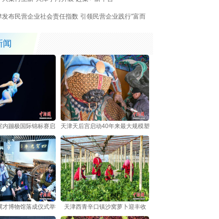
津发布民营企业社会责任指数 引领民营企业践行“富而
责”新时代使命
新闻
室内蹦极国际锦标赛启幕 中外选手跃动海河之畔
天津天后宫启动40年来最大规模塑像修复 非遗技艺护航700
骥才博物馆落成仪式举行
天津西青辛口镇沙窝萝卜迎丰收