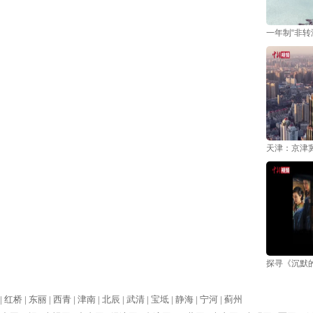
一年制“非转
天津：京津
探寻《沉默
|
红桥 |
东丽 |
西青 |
津南 |
北辰 |
武清 |
宝坻 |
静海 |
宁河 |
蓟州