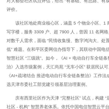
对大都会社区试点评估，给出 “有基础、有思路、有成
评价。
该社区地处商业核心区，涵盖 5 个物业小区、1 商
写字楼，服务 3309 户、超 7900 人，曾因 11 名网
对数千人需求，面临 “民情收集慢、数字鸿沟大、处
低” 难题。在和平区委网信办指导下，其联动中国电
智慧社区 “三级跳”。如今，《AI + 电动自行车全链条
治》入选市级案例，天汇尚苑 “无车小区” 获居民认可
《AI+疏堵结合 推进电动自行车全链条整治》工作法
选天津市委社工部党建引领基层治理案例。
庆有西里社区作为天津 “完整社区” 试点，构建 “居
社区 - 机构” 智慧养老体系。依托中国电信智慧云平