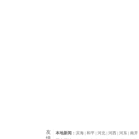
友
本地新闻：
滨海 |
和平 |
河北 |
河西 |
河东 |
南开 
情