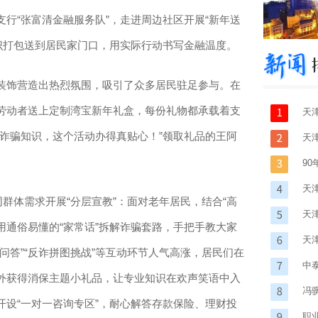
“张富清金融服务队”，走进周边社区开展“新年送
识打包送到居民家门口，用实际行动书写金融温度。
饰营造出热烈氛围，吸引了众多居民驻足参与。在
劳动者送上定制湾宝新年礼盒，每份礼物都承载着支
天
诈骗知识，这个活动办得真贴心！”领取礼品的王阿
天
9
天津
体需求开展“分层宣教”：面对老年居民，结合“高
天
，用通俗易懂的“家常话”拆解诈骗套路，手把手教大家
天津
问答”“反诈拼图挑战”等互动环节人气高涨，居民们在
中
外获得消保主题小礼品，让专业知识在欢声笑语中入
冯
设“一对一咨询专区”，耐心解答存款保险、理财投
职