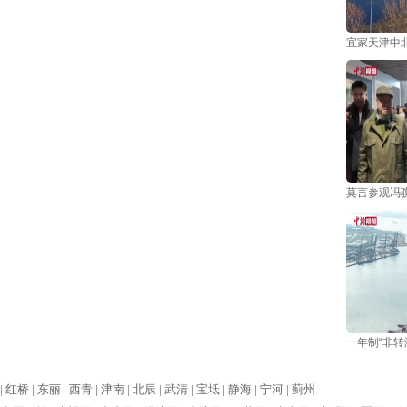
宜家天津中
莫言参观冯
一年制“非转
|
红桥 |
东丽 |
西青 |
津南 |
北辰 |
武清 |
宝坻 |
静海 |
宁河 |
蓟州