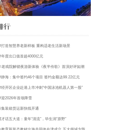
津打造智慧养老新样板 重构适老生活新场景
津年度出口值首超4000亿元
0年老戏院解锁夜游新体验《夜半伶歌》首演好评如潮
静海：集中签约46个项目 签约金额达99.22亿元
津经开区企业赴港上市冲刺“中国泳池机器人第一股”
迎2026年首场降雪
泰集装箱货运新快线开通
骥才话五大道：童年“清流”，毕生润“原野”
业教育新形态教材出海共同体在津成立 五大领域方阵