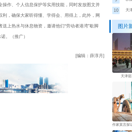
全操作、个人信息保护等实用技能，同时发放图文并
同
天
权利，确保大家听得懂、学得会、用得上，此外，网
送上热水与休息物资，邀请他们“劳动者港湾”歇脚
图片
承诺。（推广）
[编辑：薛淳月]
天津迎
作家莫言探