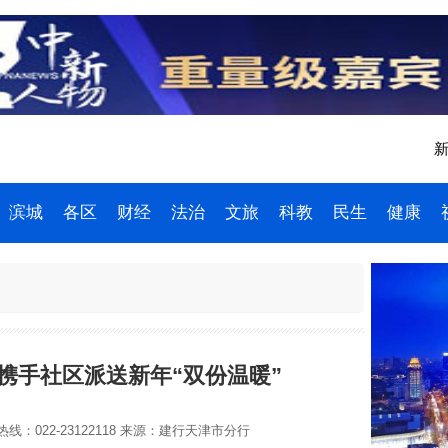
新
滨城
各区
财经
法治
文旅
科教
民生
健康
携手社区派送新年“双份温暖”
线：022-23122118
来源：建行天津市分行