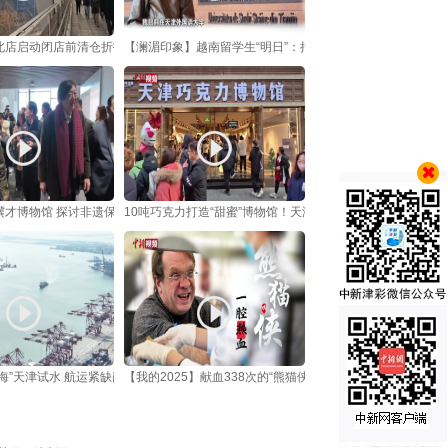
北店启动闭店前清仓折扣活动
【澜湄印象】越南留学生“明日”：把中国的烟火气“译”回家乡
骥才博物馆 探讨非遗保护与文学转化
10吨巧克力打造“甜蜜”博物馆！天津新地标成元旦热门打卡地
海”天津试水 航运紧缺岗位添“快通道”
【我的2025】献血338次的“熊猫侠”荣休：盼热血“英雄联盟”