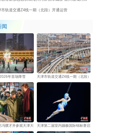
步启动
津市轨道交通Z4线一期（北段）开通运营
新闻
2026年首场降雪
天津市轨道交通Z4线一期（北段）开通运营
访冯骥才并参观天津大学冯骥才博物馆
天津第二届室内蹦极国际锦标赛启幕 中外选手跃动海河之畔