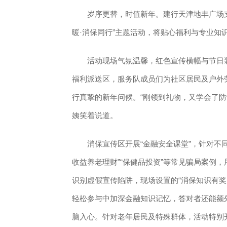
岁序更替，时值新年。建行天津地丰广场支行
暖·消保同行”主题活动，将贴心福利与专业知
活动现场气氛温馨，红色宣传横幅与节日装
福利派送区，服务队成员们为社区居民及户外
行真挚的新年问候。“刚领到礼物，又学会了防
姨笑着说道。
消保宣传区开展“金融安全课堂”，针对不同群
收益养老理财”“保健品投资”等常见骗局案例
识别虚假宣传陷阱，现场设置的“消保知识有奖
轻松参与中加深金融知识记忆，答对者还能额
脑入心。针对老年居民及特殊群体，活动特别开