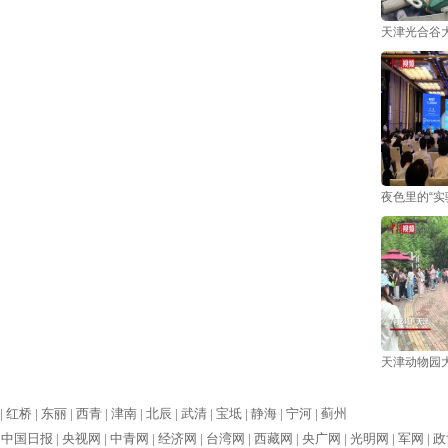
天津光合谷大
夜色里的“
天津动物园大
|
红桥 |
东丽 |
西青 |
津南 |
北辰 |
武清 |
宝坻 |
静海 |
宁河 |
蓟州
|
中国日报 |
央视网 |
中青网 |
经济网 |
台湾网 |
西藏网 |
央广网 |
光明网 |
军网 |
政