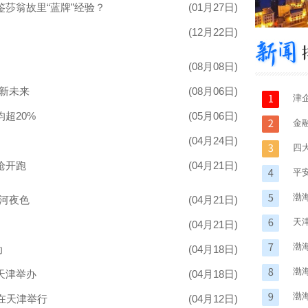
鉴莎翁故里“蓝牌”经验？
(01月27日)
(12月22日)
(08月08日)
新未来
(08月06日)
津
超20%
(05月06日)
贸
金
(04月24日)
户
四
枪开跑
(04月21日)
平
正
渤
河夜色
(04月21日)
党
天
(04月21日)
渤
动
(04月18日)
育
渤
天津举办
(04月18日)
渤
在天津举行
(04月12日)