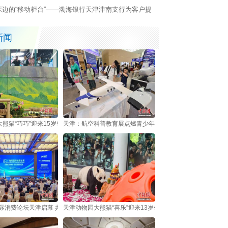
床边的“移动柜台”——渤海银行天津津南支行为客户提
暖心上门服务
新闻
熊猫“巧巧”迎来15岁生日
天津：航空科普教育展点燃青少年飞天梦
国际消费论坛天津启幕 共探服务业创新与消费增长新路径
天津动物园大熊猫“喜乐”迎来13岁生日