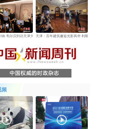
尔纳·韦尔贝到访天津大学 与冯骥才展开文学对谈
天津：百年建筑邂逅光影风华 利顺德大饭店《流光之夜》打
视频