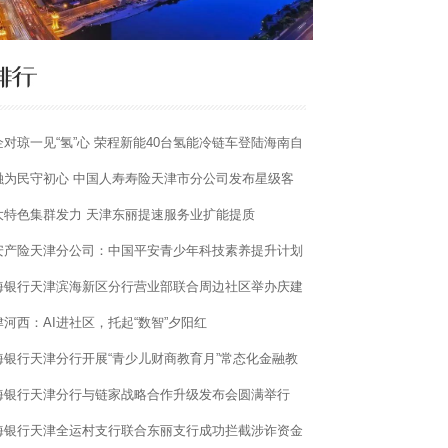
企对琼一见“氢”心 荣程新能40台氢能冷链车登陆海南自
港赋能高质量发展
融为民守初心 中国人寿寿险天津市分公司发布星级客
服务体系
大特色集群发力 天津东丽提速服务业扩能提质
安产险天津分公司：中国平安青少年科技素养提升计划
式开启 带孩子们走进“国家队”机器人企业
海银行天津滨海新区分行营业部联合周边社区举办庆建
105周年文艺汇演
津河西：AI进社区，托起“数智”夕阳红
海银行天津分行开展“青少儿财商教育月”常态化金融教
宣传活动
海银行天津分行与链家战略合作升级发布会圆满举行
海银行天津全运村支行联合东丽支行成功拦截涉诈资金