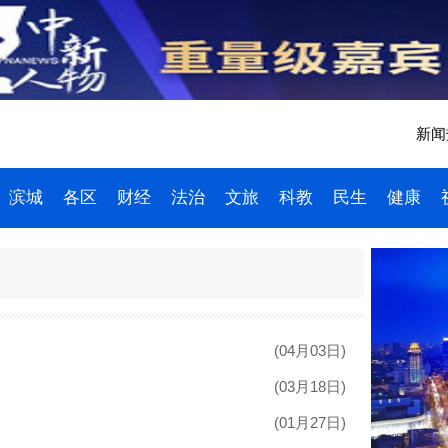
新闻热
滨城
各区
财经
法治
文旅
科教
民生
健康
(04月03日)
(03月18日)
(01月27日)