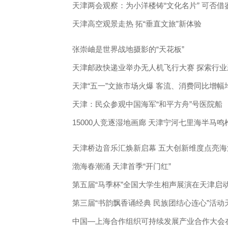
天津两会观察：为小洋楼铸“文化名片” 可否借
天津高空观景走热 拓“垂直文旅”新体验
张崇岫是世界战地摄影的“天花板”
天津邮政快递业举办无人机飞行大赛 探索行业
天津“五一”文旅市场火爆 客流、消费同比增幅均
天津：民众参观中国海军“和平方舟”号医院船
15000人竞逐湿地画廊 天津宁河七里海半马鸣
天津桥边音乐汇焕新启幕 五大创新维度点亮海
渤海春潮涌 天津首季“开门红”
第五届“马季杯”全国大学生相声展演在天津启
第三届“书韵飘香诵经典 民族团结心连心”活动
中国—上海合作组织可持续发展产业合作大会