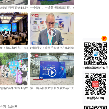
熊猫“巧巧”迎来15岁生日
一个摆件、一盏茶 天津深耕“展、会”联动让“流量”变“留量”
实验”：津味烟火与一座城的消费新逻辑
欧阳利文：逾五千家德企在华制造 ，中国本地消费至关重要
熊猫“喜乐”迎来13岁生日
第二届高新技术创新发展大会在天津举行
协网 |
法制网