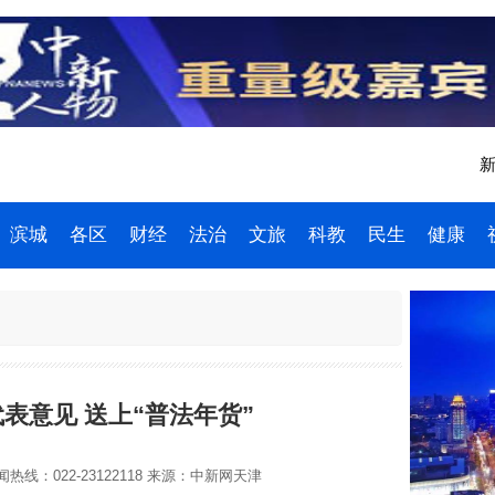
新
滨城
各区
财经
法治
文旅
科教
民生
健康
表意见 送上“普法年货”
热线：022-23122118
来源：中新网天津