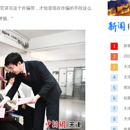
官讲完这个诈骗罪，才知道现在诈骗的手段这么
警惕。”
探
天
2
在
天
天
融
黑
创新
天
天
织
世