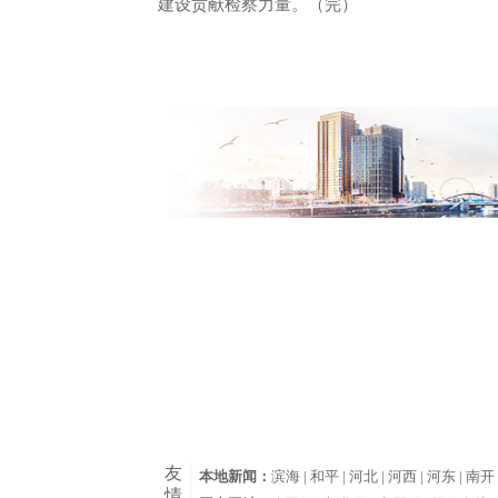
建设贡献检察力量。（完）
友
本地新闻：
滨海 |
和平 |
河北 |
河西 |
河东 |
南开 
情