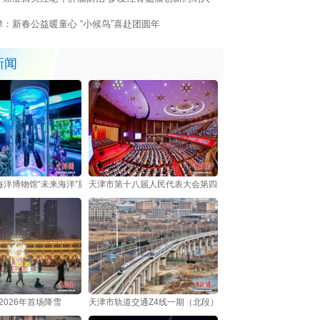
保
津：新春公益暖童心 “小候鸟”喜赴团圆年
新闻
海洋博物馆“未来海洋”展厅上线 科技赋能沉浸式海洋探索
天津市第十八届人民代表大会第四次会议开幕
2026年首场降雪
天津市轨道交通Z4线一期（北段）开通运营