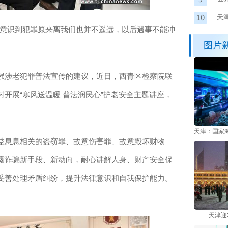
医
天
意识到犯罪原来离我们也并不遥远，以后遇事不能冲
图片
涉老犯罪普法宣传的建议，近日，西青区检察院联
开展“寒风送温暖 普法润民心”护老安全主题讲座，
天津：国家
息息相关的盗窃罪、故意伤害罪、故意毁坏财物
露诈骗新手段、新动向，耐心讲解人身、财产安全保
妥善处理矛盾纠纷，提升法律意识和自我保护能力。
天津迎