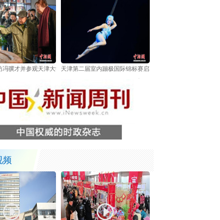
访冯骥才并参观天津大学冯骥才博物馆
天津第二届室内蹦极国际锦标赛启幕 中外选手跃动海河之畔
视频