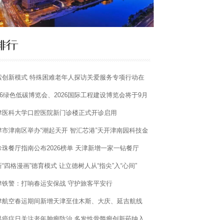
索创新模式 特殊困难老年人探访关爱服务专项行动在
津宝坻启动
026绿色低碳博览会、2026国际工程建设博览会将于9月
天津举办
津医科大学口腔医院新门诊楼正式开诊启用
津市津南区举办“潮起天开 智汇芯港”天开津南园科技金
价值对话活动
珍珠餐厅指南公布2026榜单 天津新增一家一钻餐厅
“四格漫画”德育模式 让立德树人从“指尖”入“心间”
津铁警：打响春运安保战 守护旅客平安行
津航空春运期间新增天津至佳木斯、大庆、延吉航线
密东北航线网络
界癌症日关注老年肿瘤防治 多发性骨髓瘤创新药纳入