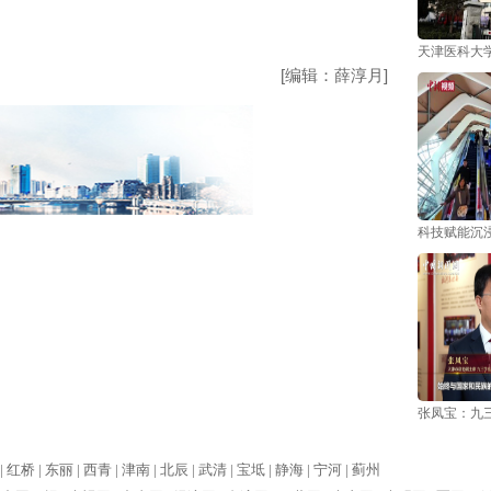
天津医科大
[编辑：薛淳月]
科技赋能沉浸
张凤宝：九
|
红桥 |
东丽 |
西青 |
津南 |
北辰 |
武清 |
宝坻 |
静海 |
宁河 |
蓟州