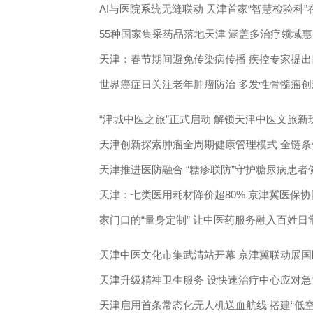
AI与医院系统无缝联动 天津首家“智慧检验科
55种国家集采药品落地天津 涵盖多治疗领域
天津：春节期间避免传染病传播 疾控专家提
世界癌症日关注老年肿瘤防治 多发性骨髓瘤
“津城中医之旅”正式启动 解锁天津中医文旅新
天津创新探索肿瘤全周期健康管理模式 全链
天津推进医防融合 “糖疹联防”守护糖尿病患者
天津：七类医用耗材降价超80% 京津冀医保
家门口的“量身定制” 让中医药服务融入百姓日
天津中医文化市集武清站开幕 京津冀联动展国
天津升级精神卫生服务 设快速治疗中心应对急性
天津启用首条常态化无人机送血航线 搭建“低空