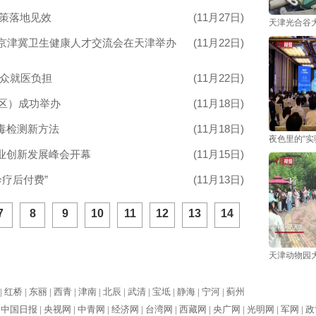
政策落地见效
(11月27日)
天津光合谷大
届京津冀卫生健康人才交流会在天津举办
(11月22日)
群众就医负担
(11月22日)
地区）成功举办
(11月18日)
毒检测新方法
(11月18日)
夜色里的“
业创新发展峰会开幕
(11月15日)
疗后付费”
(11月13日)
7
8
9
10
11
12
13
14
天津动物园大
|
红桥 |
东丽 |
西青 |
津南 |
北辰 |
武清 |
宝坻 |
静海 |
宁河 |
蓟州
|
中国日报 |
央视网 |
中青网 |
经济网 |
台湾网 |
西藏网 |
央广网 |
光明网 |
军网 |
政