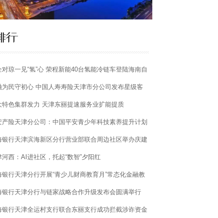
企对琼一见“氢”心 荣程新能40台氢能冷链车登陆海南自
港赋能高质量发展
融为民守初心 中国人寿寿险天津市分公司发布星级客
服务体系
大特色集群发力 天津东丽提速服务业扩能提质
安产险天津分公司：中国平安青少年科技素养提升计划
式开启 带孩子们走进“国家队”机器人企业
海银行天津滨海新区分行营业部联合周边社区举办庆建
105周年文艺汇演
津河西：AI进社区，托起“数智”夕阳红
海银行天津分行开展“青少儿财商教育月”常态化金融教
宣传活动
海银行天津分行与链家战略合作升级发布会圆满举行
海银行天津全运村支行联合东丽支行成功拦截涉诈资金