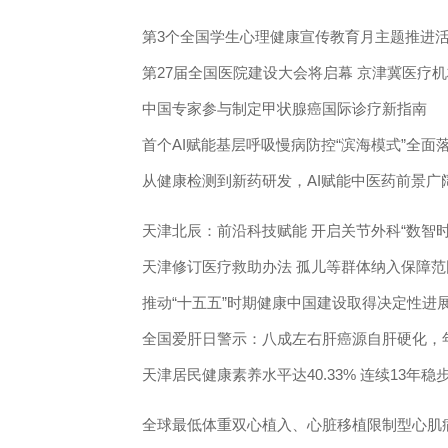
第3个全国学生心理健康宣传教育月主题推进
第27届全国医院建设大会将启幕 京津冀医疗
中国专家参与制定甲状腺癌国际诊疗新指南
首个AI赋能基层呼吸慢病防控“滨海模式”全面
从健康检测到新药研发，AI赋能中医药前景广
天津北辰：前沿科技赋能 开启关节外科“数智时
天津修订医疗救助办法 孤儿等群体纳入保障范
推动“十五五”时期健康中国建设取得决定性进
色社会主义思想）
全国爱肝日警示：八成左右肝癌源自肝硬化，
天津居民健康素养水平达40.33% 连续13年稳
全球最低体重双心植入、心脏移植限制型心肌