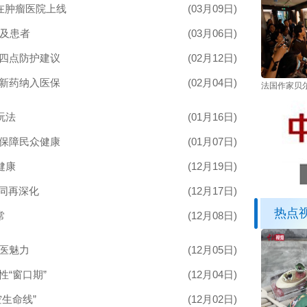
”在肿瘤医院上线
(03月09日)
惠及患者
(03月06日)
出四点防护建议
(02月12日)
创新药纳入医保
(02月04日)
法国作家贝
玩法
(01月16日)
条保障民众健康
(01月07日)
健康
(12月19日)
协同再深化
(12月17日)
热点
常
(12月08日)
医魅力
(12月05日)
“窗口期”
(12月04日)
生命线”
(12月02日)