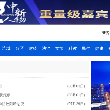
新闻热
滨城
各区
财经
法治
文旅
科教
民生
健康
方
(08月03日)
状疱疹
(08月01日)
科学防控阻断恶变
(07月29日)