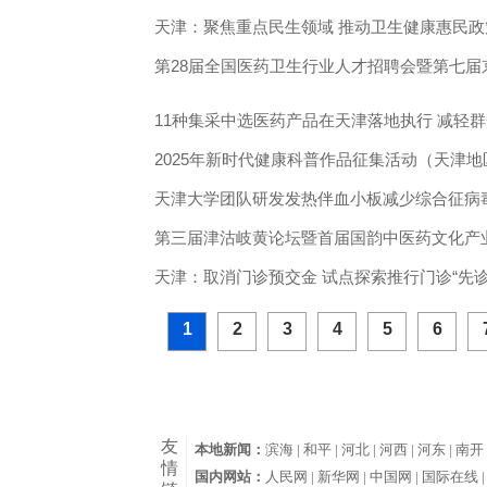
天津：聚焦重点民生领域 推动卫生健康惠民
第28届全国医药卫生行业人才招聘会暨第七
11种集采中选医药产品在天津落地执行 减轻
2025年新时代健康科普作品征集活动（天津
天津大学团队研发发热伴血小板减少综合征病
第三届津沽岐黄论坛暨首届国韵中医药文化产
天津：取消门诊预交金 试点探索推行门诊“先诊
1
2
3
4
5
6
友
本地新闻：
滨海 |
和平 |
河北 |
河西 |
河东 |
南开 
情
国内网站：
人民网 |
新华网 |
中国网 |
国际在线 