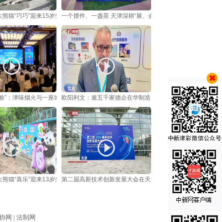
熊猫“巧巧”迎来15岁生日
一个摆件、一盏茶 天津深耕“展、会”联动让“流量”变“留量”
实验”：津味烟火与一座城的消费新逻辑
欧阳利文：逾五千家德企在华制造 ，中国本地消费至关重要
熊猫“喜乐”迎来13岁生日
第二届高新技术创新发展大会在天津举行
协网 |
法制网