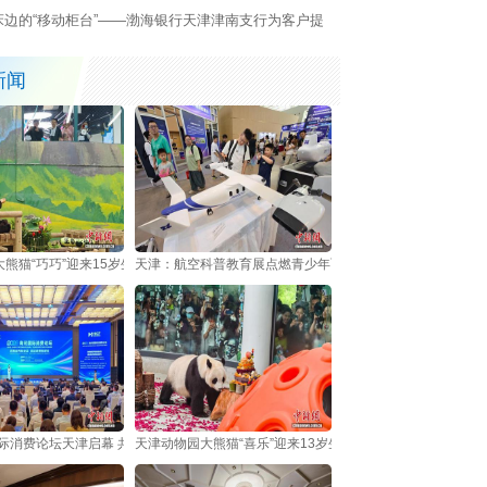
床边的“移动柜台”——渤海银行天津津南支行为客户提
暖心上门服务
新闻
熊猫“巧巧”迎来15岁生日
天津：航空科普教育展点燃青少年飞天梦
国际消费论坛天津启幕 共探服务业创新与消费增长新路径
天津动物园大熊猫“喜乐”迎来13岁生日