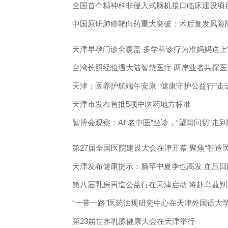
全国首个精神科非侵入式脑机接口临床建设项
中国原研肺癌靶向药重大突破：术后复发风险
天津早孕门诊全覆盖 多学科诊疗为准妈妈送上“
台湾长照经验遇大陆智慧医疗 两岸业者共探医养
天津：医养护航端午安康 “健康守护公益行”走
天津市发布首批5项中医药地方标准
智博会观察：AI“老中医”坐诊，“望闻问切”走
第27届全国医院建设大会在津开幕 聚焦“智造
天津发布健康提示：脑卒中夏季也高发 血压
第八届乳房再造公益行在天津启动 将赴乌兹
“一带一路”医药法规研究中心在天津外国语大
第23届世界乳腺健康大会在天津举行