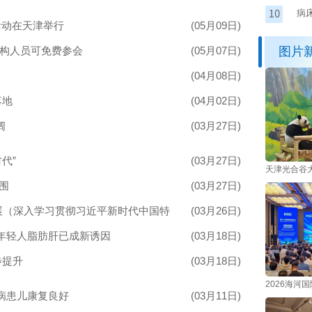
病
活动在天津举行
(05月09日)
供
机构人员可免费参会
(05月07日)
图片
(04月08日)
落地
(04月02日)
阔
(03月27日)
代”
(03月27日)
天津光合谷大
围
(03月27日)
展（深入学习贯彻习近平新时代中国特
(03月26日)
年轻人脂肪肝已成新诱因
(03月18日)
步提升
(03月18日)
2026海河
病患儿康复良好
(03月11日)