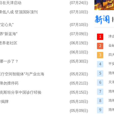
目在天津启动
(07月24日)
降低八成 登顶国际顶刊
(07月10日)
定心丸”
(07月10日)
“新蓝海”
(07月09日)
津
进养老社区
(06月19日)
贸
金
(06月10日)
户
四
到哪一步了？
(05月30日)
平
正
渤
医疗空间智能体”与产业出海
(05月23日)
党
天
回降勿擅停药
(05月21日)
渤
别克斯坦分享中国诊疗经验
(05月15日)
育
渤
学揭牌
(05月10日)
渤
(05月09日)