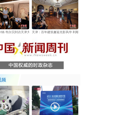
尔纳·韦尔贝到访天津大学 与冯骥才展开文学对谈
天津：百年建筑邂逅光影风华 利顺德大饭店《流光之夜》打
视频