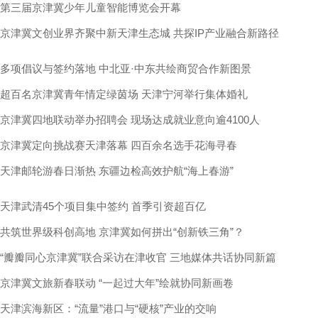
第三届京津冀少年儿童智能博览会开幕
京津冀文创业界齐聚中新天津生态城 共探IP产业融合新路径
多项倡议与签约落地 中北亚·中东共绘商贸合作新图景
超百名京津冀青年情定绿茵场 天津宁河举行集体婚礼
京津冀四地联动举办招聘会 现场达成就业意向逾4100人
京津冀定向挑战赛天津落幕 四百余名选手花海寻春
天津邮轮游春日渐热 东疆边检高效护航“海上春游”
天津武清45个项目集中签约 首季引资超百亿
共筑世界级科创高地 京津冀如何拼出“创新铁三角”？
“瓣瓣同心京津冀”联合采访在津收官 三地媒体共话协同新篇
京津冀文旅新春联动 “一起过大年”绘就协同新画卷
天津滨海新区：“流量”港口与“硬核”产业的交响