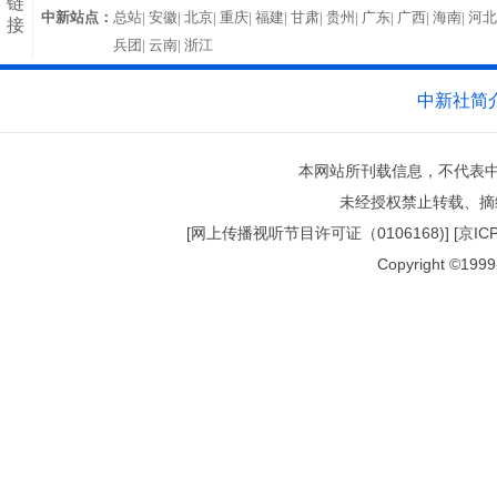
链
中新站点：
总站|
安徽|
北京|
重庆|
福建|
甘肃|
贵州|
广东|
广西|
海南|
河北
接
兵团|
云南|
浙江
中新社简
本网站所刊载信息，不代表中
未经授权禁止转载、摘
[网上传播视听节目许可证（0106168)] [京ICP证0
Copyright ©1999