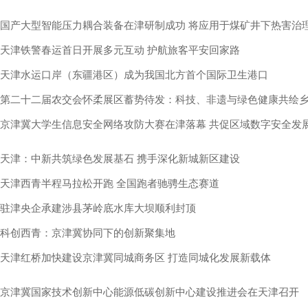
国产大型智能压力耦合装备在津研制成功 将应用于煤矿井下热害治
天津铁警春运首日开展多元互动 护航旅客平安回家路
天津水运口岸（东疆港区）成为我国北方首个国际卫生港口
第二十二届农交会怀柔展区蓄势待发：科技、非遗与绿色健康共绘
京津冀大学生信息安全网络攻防大赛在津落幕 共促区域数字安全发
天津：中新共筑绿色发展基石 携手深化新城新区建设
天津西青半程马拉松开跑 全国跑者驰骋生态赛道
驻津央企承建涉县茅岭底水库大坝顺利封顶
科创西青：京津冀协同下的创新聚集地
天津红桥加快建设京津冀同城商务区 打造同城化发展新载体
京津冀国家技术创新中心能源低碳创新中心建设推进会在天津召开