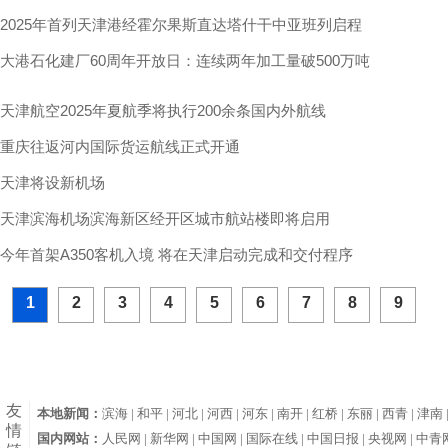
2025年首列天津港经霍尔果斯直达塔什干中亚班列启程
大港石化建厂60周年开放日：连续两年加工量破500万吨
天津航空2025年夏航季将执行200余条国内外航线
重庆往返河内国际货运航线正式开通
天津将设新机场
天津滨海机场滨海新区经开区城市航站楼即将启用
今年首架A350客机入境 将在天津启动完成和交付程序
1
2
3
4
5
6
7
8
9
友
本地新闻：
滨海 |
和平 |
河北 |
河西 |
河东 |
南开 |
红桥 |
东丽 |
西青 |
津南 
情
国内网站：
人民网 |
新华网 |
中国网 |
国际在线 |
中国日报 |
央视网 |
中青网