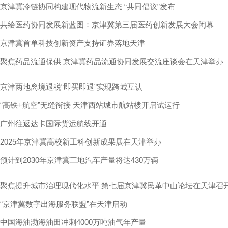
京津冀冷链协同构建现代物流新生态 “共同倡议”发布
共绘医药协同发展新蓝图：京津冀第三届医药创新发展大会闭幕
京津冀首单科技创新资产支持证券落地天津
聚焦药品流通保供 京津冀药品流通协同发展交流座谈会在天津举办
京津两地离境退税“即买即退”实现跨城互认
“高铁+航空”无缝衔接 天津西站城市航站楼开启试运行
广州往返达卡国际货运航线开通
2025年京津冀高校新工科创新成果展在天津举办
预计到2030年京津冀三地汽车产量将达430万辆
聚焦提升城市治理现代化水平 第七届京津冀民革中山论坛在天津召
“京津冀数字出海服务联盟”在天津启动
中国海油渤海油田冲刺4000万吨油气年产量