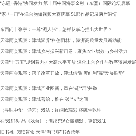
“东疆+香港”协同发力 第十届中国海事金融（东疆）国际论坛启幕
“家·年·画”在津台胞短视频大赛落幕 51部作品记录两岸温情
东西问丨张宇：一尊“泥人张”，怎样从掌心捏出大世界？
天津两会观察：津城涵养“科创雨林”，澎湃高质量发展新动能
天津两会观察：津城乡村振兴新画卷，聚焦农业增效与乡村活力
天津“十五五”规划着力扩大高水平开放 深化上合合作与数字贸易发
天津两会观察：落子改革开放，津城借“制度红利”赢“发展胜势”
天津两会观察：津城产业图新，重在“链”“群”并举
天津两会观察：津城善治，惟在“破”“立”之间
（寻味中华｜游艺）戏法：红绸掀瑞彩 杯碗生乾坤
在“戏码头”品《戏台》：“哏都”观众懂幽默，更识戏味
旧书摊+阅读盲盒 天津“淘书客”书香跨年