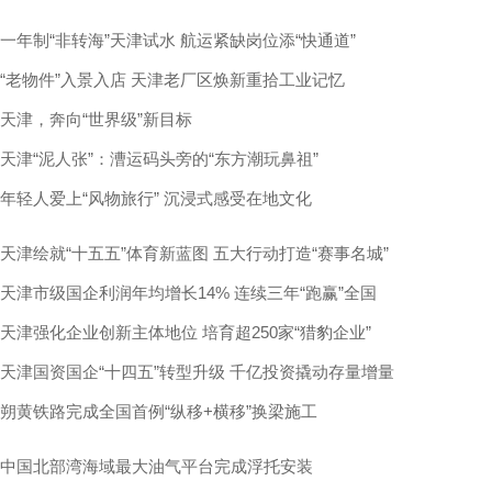
一年制“非转海”天津试水 航运紧缺岗位添“快通道”
“老物件”入景入店 天津老厂区焕新重拾工业记忆
天津，奔向“世界级”新目标
天津“泥人张”：漕运码头旁的“东方潮玩鼻祖”
年轻人爱上“风物旅行” 沉浸式感受在地文化
天津绘就“十五五”体育新蓝图 五大行动打造“赛事名城”
天津市级国企利润年均增长14% 连续三年“跑赢”全国
天津强化企业创新主体地位 培育超250家“猎豹企业”
天津国资国企“十四五”转型升级 千亿投资撬动存量增量
朔黄铁路完成全国首例“纵移+横移”换梁施工
中国北部湾海域最大油气平台完成浮托安装