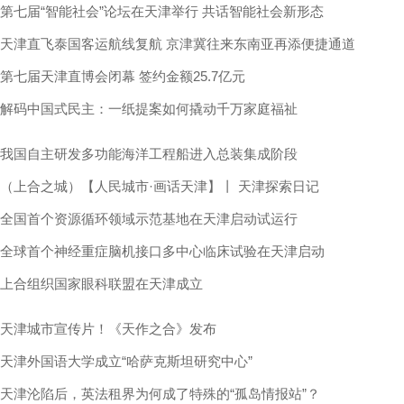
第七届“智能社会”论坛在天津举行 共话智能社会新形态
天津直飞泰国客运航线复航 京津冀往来东南亚再添便捷通道
第七届天津直博会闭幕 签约金额25.7亿元
解码中国式民主：一纸提案如何撬动千万家庭福祉
我国自主研发多功能海洋工程船进入总装集成阶段
（上合之城）【人民城市·画话天津】丨 天津探索日记
全国首个资源循环领域示范基地在天津启动试运行
全球首个神经重症脑机接口多中心临床试验在天津启动
上合组织国家眼科联盟在天津成立
天津城市宣传片！《天作之合》发布
天津外国语大学成立“哈萨克斯坦研究中心”
天津沦陷后，英法租界为何成了特殊的“孤岛情报站”？