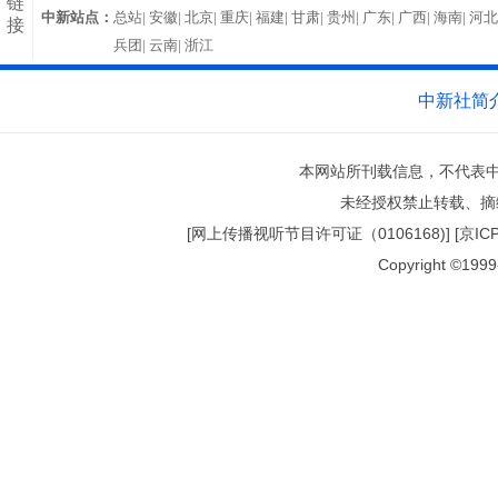
链
中新站点：
总站|
安徽|
北京|
重庆|
福建|
甘肃|
贵州|
广东|
广西|
海南|
河北
接
兵团|
云南|
浙江
中新社简
本网站所刊载信息，不代表中
未经授权禁止转载、摘
[网上传播视听节目许可证（0106168)] [京ICP证0
Copyright ©1999