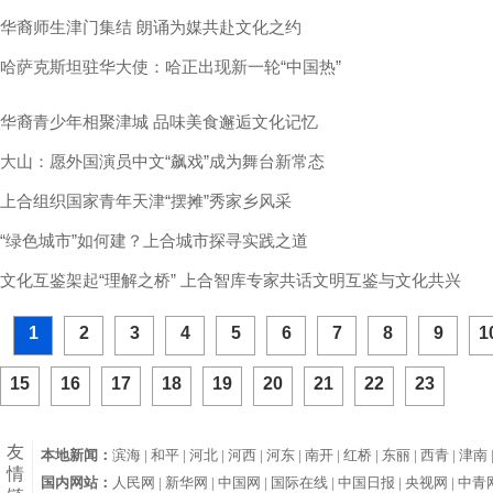
华裔师生津门集结 朗诵为媒共赴文化之约
哈萨克斯坦驻华大使：哈正出现新一轮“中国热”
华裔青少年相聚津城 品味美食邂逅文化记忆
大山：愿外国演员中文“飙戏”成为舞台新常态
上合组织国家青年天津“摆摊”秀家乡风采
“绿色城市”如何建？上合城市探寻实践之道
文化互鉴架起“理解之桥” 上合智库专家共话文明互鉴与文化共兴
1
2
3
4
5
6
7
8
9
1
15
16
17
18
19
20
21
22
23
友
本地新闻：
滨海 |
和平 |
河北 |
河西 |
河东 |
南开 |
红桥 |
东丽 |
西青 |
津南 
情
国内网站：
人民网 |
新华网 |
中国网 |
国际在线 |
中国日报 |
央视网 |
中青网