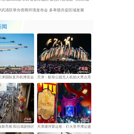
津武清区举办营商环境发布会 多举措共促区域发展
新闻
天津国际直升机博览会迎来公众日
天津：航母公园无人机焰火秀点亮国庆假期夜空
焕新亮相 阳台戏剧快闪重现天津摩登时代声韵
天津潞河督运巷：灯火里寻漕运盛景 街巷中品津门烟火