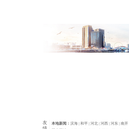
友
本地新闻：
滨海 |
和平 |
河北 |
河西 |
河东 |
南开 
情