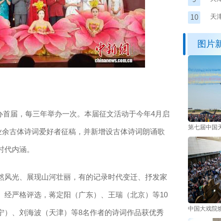
市
天
图片
办首届，每三年举办一次。本届征文活动于今年4月启
第七届中国
业余古体诗词爱好者征稿，并新增设古体诗词朗诵歌
时代内涵。
风光、展现山河壮丽，有的记录时代变迁、抒发家
。经严格评选，蒋定阳（广东）、王瑞（北京）等10
中国大戏院
宁）、刘海波（天津）等8名作者的诗词作品获优秀