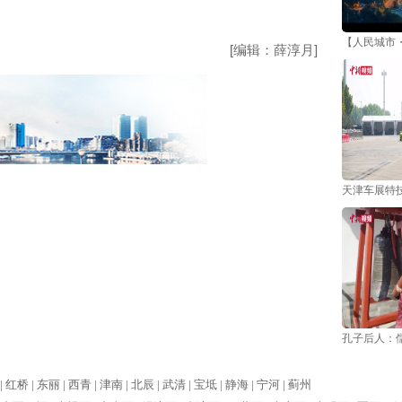
【人民城市
[编辑：薛淳月]
天津车展特技
孔子后人：
|
红桥 |
东丽 |
西青 |
津南 |
北辰 |
武清 |
宝坻 |
静海 |
宁河 |
蓟州