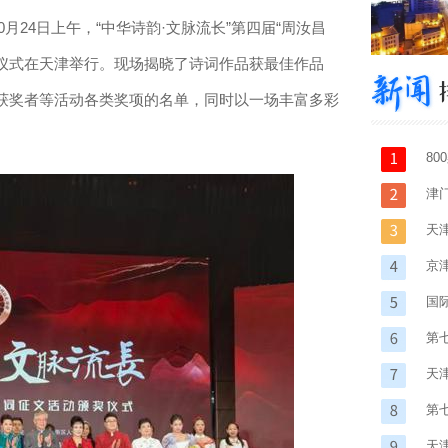
月24日上午，“中华诗韵·文脉流长”第四届“周汝昌
奖仪式在天津举行。现场揭晓了诗词作品获最佳作品
获奖者等活动各类奖项的名单，同时以一场丰富多彩
8
津
天
京
国
第
天
第
天