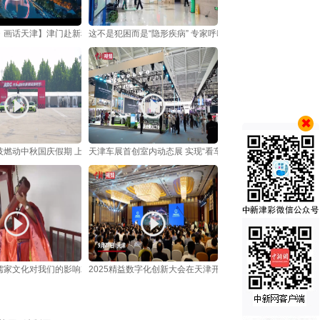
・画话天津】津门赴新程 津韵展华章
这不是犯困而是“隐形疾病” 专家呼吁关注发作性睡病
燃动中秋国庆假期 上演现实版“速度与激情”
天津车展首创室内动态展 实现“看车试驾一体化”
儒家文化对我们的影响就是让我们做好人
2025精益数字化创新大会在天津开幕