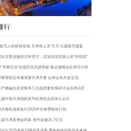
00架无人机联袂登场 天津将上演“天马”主题夜空盛宴
门女交警连捷的12年坚守：绽放在迎宾线上的“向阳花”
津“车网互动”实现百兆瓦级突破 验证规模化应用可行性
津冀青联足球邀请赛天津开赛 以球会友共促交流
际产教融合促进鲁班工坊高质量发展研讨会在津召开
七届中国天津国际直升机博览会迎来公众日
津滨海机场将执行2025年冬春季航班计划
七届天津直博会闭幕 签约金额25.7亿元
津论坛2025发布10项智库成果 聚焦科技创新与未来城