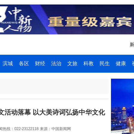
新
滨城
各区
财经
法治
文旅
科教
民生
健康
文活动落幕 以大美诗词弘扬中华文化
热线：022-23122118
来源：中国新闻网