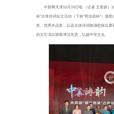
中新网天津10月24日电 （记者 王君妍）10
杯”古体诗词征文活动（下称“周汝昌杯”）颁
奖、优秀作品奖，以及古体诗词朗诵歌咏比赛
的文艺演出致敬津沽先贤，弘扬中华文化。