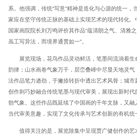
系。他强调，传统“写意”精神是造化与心源的统一，
家应在坚守传统正脉的基础上实现艺术的现代转化。
国家画院院长刘万鸣评价其作品“蕴清朗之气、清雅之
虽工写异法，而境界通贯如一”。
展览现场，花鸟作品灵动鲜活，笔墨间流淌着生
韵律；山水画卷气象万千，层峦叠嶂中尽显天地灵气
法作品笔力遒劲，于撇捺转折中透出艺术风骨；城市
创作则巧妙融合传统笔墨与现代审美，展现出新时代
勃气象。这些作品既延续了中国画的千年文脉，又融
当代审美意趣，实现了文化传承与艺术创新的有机统
值得关注的是，展览除集中呈现贾广健创作的艺