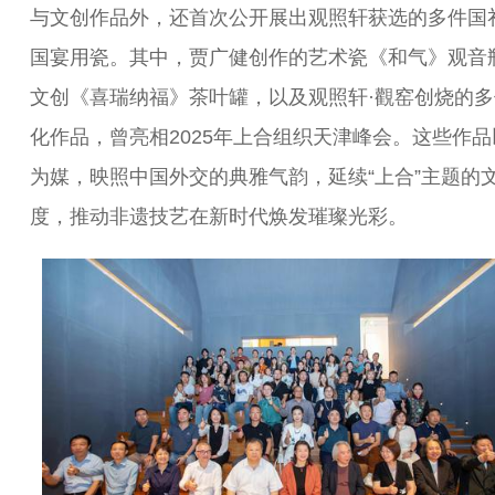
与文创作品外，还首次公开展出观照轩获选的多件国
国宴用瓷。其中，贾广健创作的艺术瓷《和气》观音
文创《喜瑞纳福》茶叶罐，以及观照轩·觀窑创烧的多
化作品，曾亮相2025年上合组织天津峰会。这些作品
为媒，映照中国外交的典雅气韵，延续“上合”主题的
度，推动非遗技艺在新时代焕发璀璨光彩。