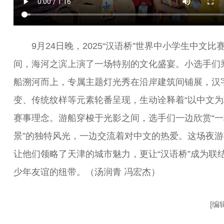
9月24日晚，2025“汉语桥”世界中小学生中文比
间，海河之滨上演了一场特别的文化盛宴。小选手们
船溯河而上，专属主题灯光秀在沿岸建筑间铺展，汉
变、传统纹样等元素轮番呈现，生动诠释着“以中文为
赛事理念。游船穿梭于光影之间，选手们一边欣赏“一
景”的独特风光，一边交流着对中文的热爱。这场夜游
让他们领略了天津的城市魅力，更让“汉语桥”成为联
少年友谊的纽带。（汤润青 冯宏杰）
[编