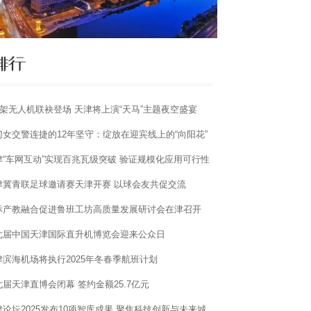
00架无人机联袂登场 天津将上演“天马”主题夜空盛宴
门女交警连捷的12年坚守：绽放在迎宾线上的“向阳花”
津“车网互动”实现百兆瓦级突破 验证规模化应用可行性
津冀青联足球邀请赛天津开赛 以球会友共促交流
际产教融合促进鲁班工坊高质量发展研讨会在津召开
七届中国天津国际直升机博览会迎来公众日
津滨海机场将执行2025年冬春季航班计划
七届天津直博会闭幕 签约金额25.7亿元
津论坛2025发布10项智库成果 聚焦科技创新与未来城