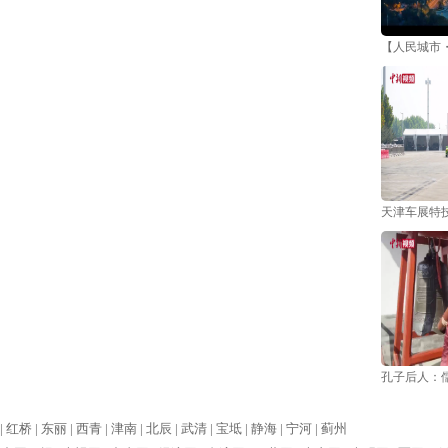
【人民城市
天津车展特技
孔子后人：
|
红桥 |
东丽 |
西青 |
津南 |
北辰 |
武清 |
宝坻 |
静海 |
宁河 |
蓟州