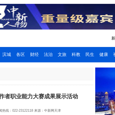
新
滨城
各区
财经
法治
文旅
科教
民生
健康
作者职业能力大赛成果展示活动
热线：022-23122118
来源：中新网天津