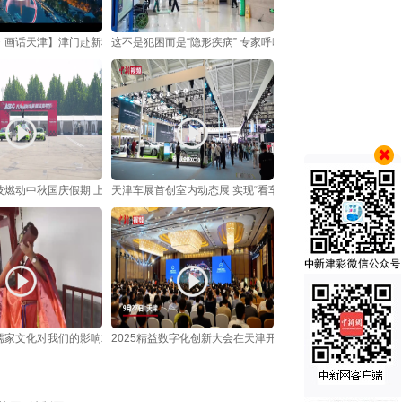
・画话天津】津门赴新程 津韵展华章
这不是犯困而是“隐形疾病” 专家呼吁关注发作性睡病
燃动中秋国庆假期 上演现实版“速度与激情”
天津车展首创室内动态展 实现“看车试驾一体化”
儒家文化对我们的影响就是让我们做好人
2025精益数字化创新大会在天津开幕