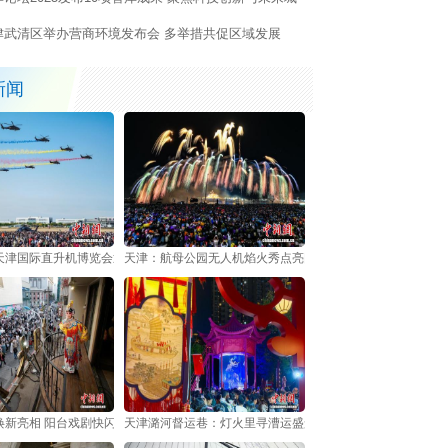
津武清区举办营商环境发布会 多举措共促区域发展
新闻
天津国际直升机博览会迎来公众日
天津：航母公园无人机焰火秀点亮国庆假期夜空
焕新亮相 阳台戏剧快闪重现天津摩登时代声韵
天津潞河督运巷：灯火里寻漕运盛景 街巷中品津门烟火