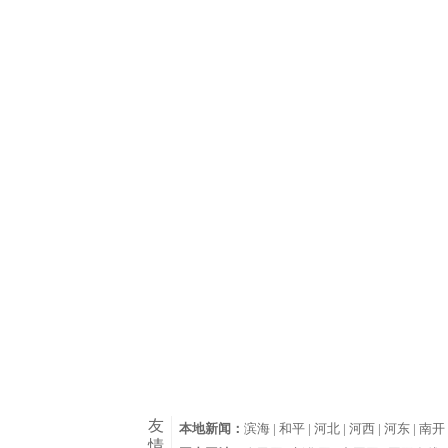
友
本地新闻：
滨海 |
和平 |
河北 |
河西 |
河东 |
南开 
情