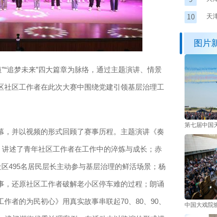
市
天
图片
道”“追梦未来”四大篇章为脉络，通过主题演讲、情景
区社区工作者在此次大赛中围绕党建引领基层治理工
第七届中国
，并以视频的形式回顾了赛事历程。主题演讲《奏
，讲述了青年社区工作者在工作中的淬炼与成长；赤
社区495名居民层长主动参与基层治理的鲜活场景；杨
事，还原社区工作者破解老小区停车难的过程；朗诵
作者的为民初心》用真实故事串联起70、80、90、
中国大戏院