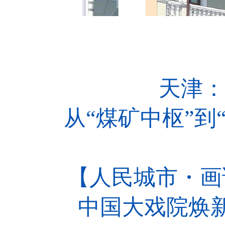
天津：市
从“煤矿中枢”到
【人民城市・画话天
中国大戏院焕新