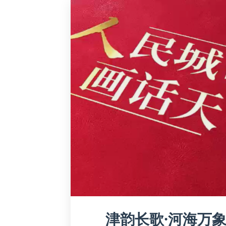
津韵长歌·河海万